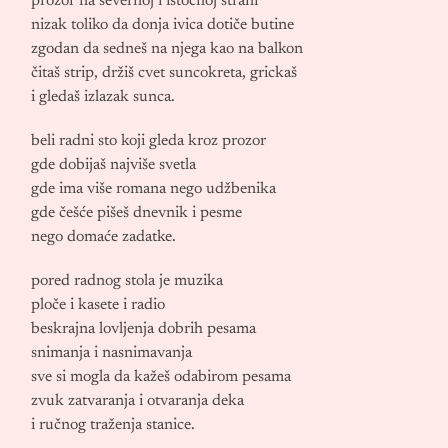
prozor na severnoj i istočnoj strani
nizak toliko da donja ivica dotiče butine
zgodan da sedneš na njega kao na balkon
čitaš strip, držiš cvet suncokreta, grickaš
i gledaš izlazak sunca.
beli radni sto koji gleda kroz prozor
gde dobijaš najviše svetla
gde ima više romana nego udžbenika
gde češće pišeš dnevnik i pesme
nego domaće zadatke.
pored radnog stola je muzika
ploče i kasete i radio
beskrajna lovljenja dobrih pesama
snimanja i nasnimavanja
sve si mogla da kažeš odabirom pesama
zvuk zatvaranja i otvaranja deka
i ručnog traženja stanice.