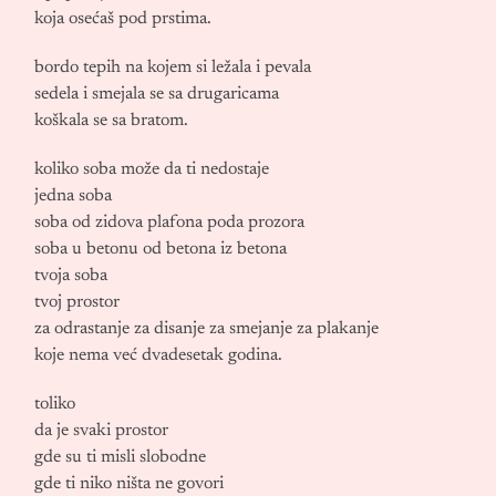
koja osećaš pod prstima.
bordo tepih na kojem si ležala i pevala
sedela i smejala se sa drugaricama
koškala se sa bratom.
koliko soba može da ti nedostaje
jedna soba
soba od zidova plafona poda prozora
soba u betonu od betona iz betona
tvoja soba
tvoj prostor
za odrastanje za disanje za smejanje za plakanje
koje nema već dvadesetak godina.
toliko
da je svaki prostor
gde su ti misli slobodne
gde ti niko ništa ne govori