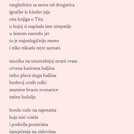
razglednice sa mora od drugarica
igračke iz kinder jaja
ona knjiga o Titu
u kojoj si napisala ime simpatije
u šestom razredu jer
to je najnelogičnije mesto
i niko nikada neće saznati.
muzika na unutrašnjoj strani vrata
crvena karirana haljina
nebo plava duga haljina
bezbroj crnih rolki
mamine braon zvonarice
tatine košulje.
bordo ruže na tapetama
koje nisi volela
i prekrila posterima
ispupčenja na zidovima