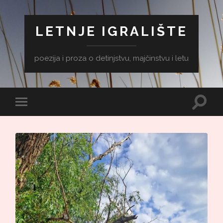
LETNJE IGRALIŠTE
poezija i proza o detinjstvu, majčinstvu i letu
Toggle
Toggle
search
mobile
field
menu