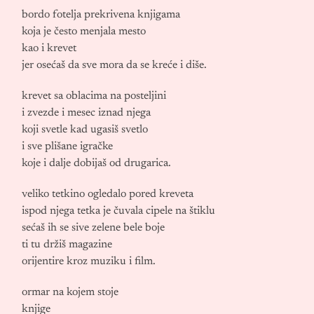
bordo fotelja prekrivena knjigama
koja je često menjala mesto
kao i krevet
jer osećaš da sve mora da se kreće i diše.
krevet sa oblacima na posteljini
i zvezde i mesec iznad njega
koji svetle kad ugasiš svetlo
i sve plišane igračke
koje i dalje dobijaš od drugarica.
veliko tetkino ogledalo pored kreveta
ispod njega tetka je čuvala cipele na štiklu
sećaš ih se sive zelene bele boje
ti tu držiš magazine
orijentire kroz muziku i film.
ormar na kojem stoje
knjige