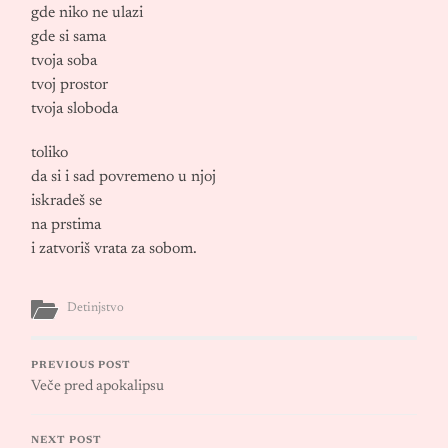
gde niko ne ulazi
gde si sama
tvoja soba
tvoj prostor
tvoja sloboda
toliko
da si i sad povremeno u njoj
iskradeš se
na prstima
i zatvoriš vrata za sobom.
Detinjstvo
PREVIOUS POST
Veče pred apokalipsu
NEXT POST