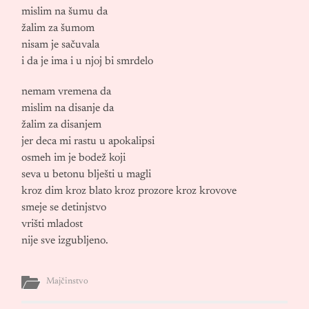
mislim na šumu da
žalim za šumom
nisam je sačuvala
i da je ima i u njoj bi smrdelo
nemam vremena da
mislim na disanje da
žalim za disanjem
jer deca mi rastu u apokalipsi
osmeh im je bodež koji
seva u betonu blješti u magli
kroz dim kroz blato kroz prozore kroz krovove
smeje se detinjstvo
vrišti mladost
nije sve izgubljeno.
Majčinstvo