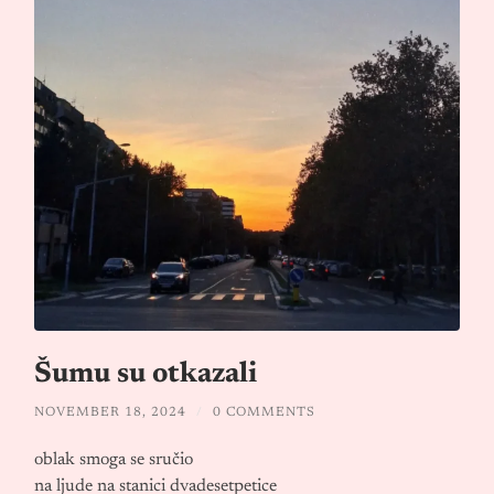
Šumu su otkazali
NOVEMBER 18, 2024
/
0 COMMENTS
oblak smoga se sručio
na ljude na stanici dvadesetpetice