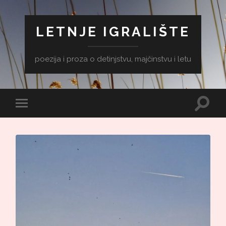
LETNJE IGRALIŠTE
poezija i proza o detinjstvu, majčinstvu i letu
Toggle
Toggle
search
mobile
field
menu