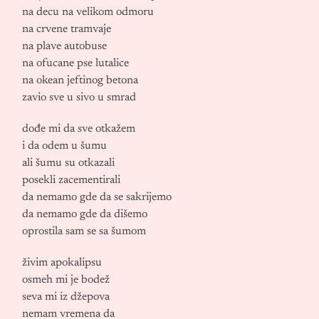
na decu na velikom odmoru
na crvene tramvaje
na plave autobuse
na ofucane pse lutalice
na okean jeftinog betona
zavio sve u sivo u smrad
dođe mi da sve otkažem
i da odem u šumu
ali šumu su otkazali
posekli zacementirali
da nemamo gde da se sakrijemo
da nemamo gde da dišemo
oprostila sam se sa šumom
živim apokalipsu
osmeh mi je bodež
seva mi iz džepova
nemam vremena da