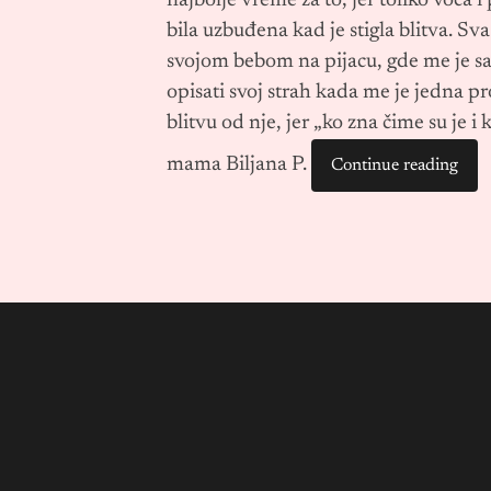
najbolje vreme za to, jer toliko voća 
bila uzbuđena kad je stigla blitva. Sva
svojom bebom na pijacu, gde me je s
opisati svoj strah kada me je jedna 
blitvu od nje, jer „ko zna čime su je i
mama Biljana P.
Continue reading