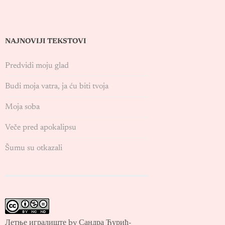
NAJNOVIJI TEKSTOVI
Predvidi moju glad
Budi moja vatra, ja ću biti tvoja
Moja soba
Veče pred apokalipsu
Šumu su otkazali
Летње игралиште by Сандра Ђурић-