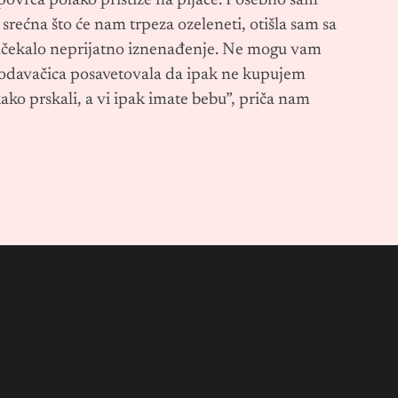
i povrća polako pristiže na pijace. Posebno sam
 srećna što će nam trpeza ozeleneti, otišla sam sa
ačekalo neprijatno iznenađenje. Ne mogu vam
prodavačica posavetovala da ipak ne kupujem
 kako prskali, a vi ipak imate bebu”, priča nam