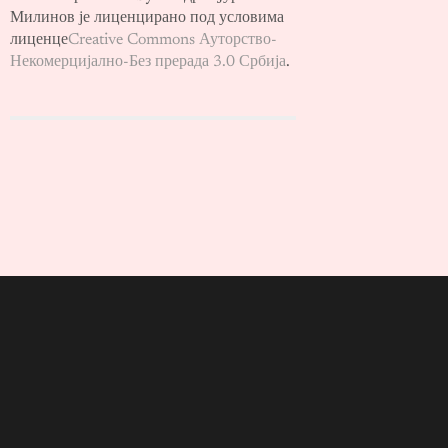
Милинов је лиценцирано под условима
лиценце
Creative Commons Ауторство-
Некомерцијално-Без прерада 3.0 Србија
.