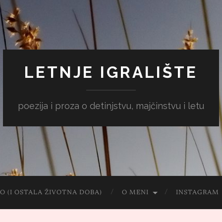
LETNJE IGRALIŠTE
poezija i proza o detinjstvu, majčinstvu i letu
O (I OSTALA ŽIVOTNA DOBA)
O MENI
INSTAGRAM