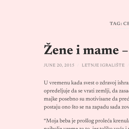
TAG:
C
Žene i mame –
JUNE 20, 2015
/
LETNJE IGRALIŠTE
U vremenu kada svest o zdravoj ishrani 
opredeljuje da se vrati zemlji, da zasa
majke posebno su motivisane da pred
postaju ono što se na zapadu sada zov
“Moja beba je prošlog proleća krenul