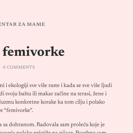
ENTAR ZA MAME
 femivorke
/
0 COMMENTS
i ekologiji sve više raste i kada se sve više ljudi
di svoju baštu ili makar začine na terasi, žene i
uzmu konkretne korake ka tom cilju i polako
e “femivorke”.
a sa dohranom. Radovala sam proleću koje je