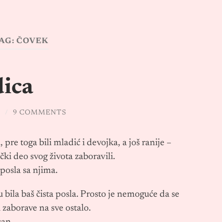
AG:
ČOVEK
dica
E
/
9 COMMENTS
i, pre toga bili mladić i devojka, a još ranije –
jački deo svog života zaboravili.
 posla sa njima.
 bila baš čista posla. Prosto je nemoguće da se
i zaborave na sve ostalo.