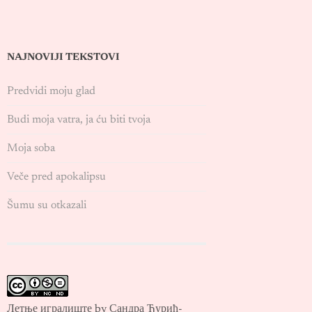
NAJNOVIJI TEKSTOVI
Predvidi moju glad
Budi moja vatra, ja ću biti tvoja
Moja soba
Veče pred apokalipsu
Šumu su otkazali
Летње игралиште by Сандра Ђурић-