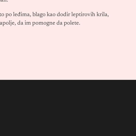
san.
ešto po leđima, blago kao dodir leptirovih krila,
 napolje, da im pomogne da polete.