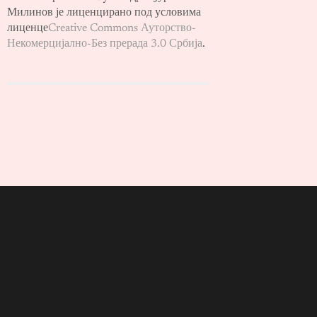
Милинов је лиценцирано под условима
лиценце
Creative Commons Ауторство-
Некомерцијално-Без прерада 3.0 Србија
.