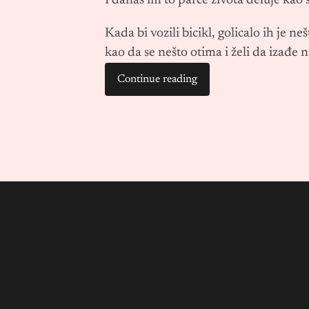
I danas im to parče života deluje kao 
Kada bi vozili bicikl, golicalo ih je n
kao da se nešto otima i želi da izađe
Continue reading