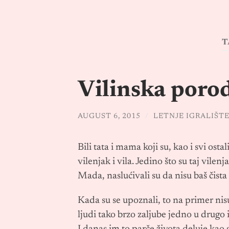
T
Vilinska poro
AUGUST 6, 2015
/
LETNJE IGRALIŠT
Bili tata i mama koji su, kao i svi ostal
vilenjak i vila. Jedino što su taj vilen
Mada, naslućivali su da nisu baš čista
Kada su se upoznali, to na primer nisu
ljudi tako brzo zaljube jedno u drugo 