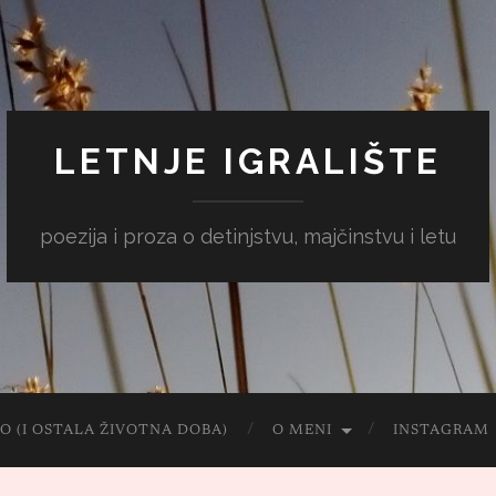
LETNJE IGRALIŠTE
poezija i proza o detinjstvu, majčinstvu i letu
O (I OSTALA ŽIVOTNA DOBA)
O MENI
INSTAGRAM