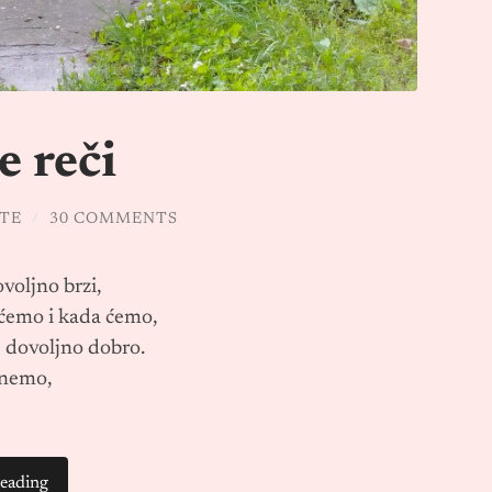
 reči
ŠTE
/
30 COMMENTS
voljno brzi,
 ćemo i kada ćemo,
e dovoljno dobro.
knemo,
reading