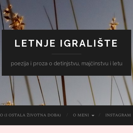
LETNJE IGRALIŠTE
poezija i proza o detinjstvu, majčinstvu i letu
O (I OSTALA ŽIVOTNA DOBA)
O MENI
INSTAGRAM