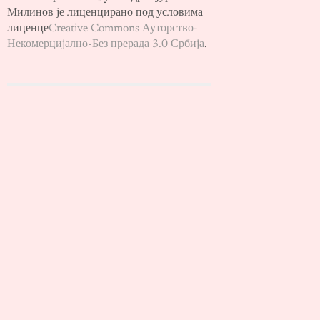
Милинов је лиценцирано под условима
лиценце
Creative Commons Ауторство-
Некомерцијално-Без прерада 3.0 Србија
.