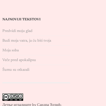
NAJNOVIJI TEKSTOVI
Predvidi moju glad
Budi moja vatra, ja ću biti tvoja
Moja soba
Veče pred apokalipsu
Šumu su otkazali
Летње игралиште by Сандра Ђурић-