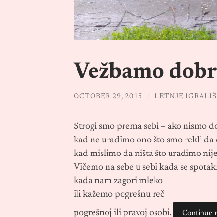
Vežbamo dobre
OCTOBER 29, 2015
/
LETNJE IGRALI
Strogi smo prema sebi – ako nismo do
kad ne uradimo ono što smo rekli da
kad mislimo da ništa što uradimo nij
Vičemo na sebe u sebi kada se spota
kada nam zagori mleko
ili kažemo pogrešnu reč
pogrešnoj ili pravoj osobi.
Continue 