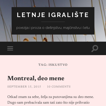
LETNJE IGRALIŠTE
poezija i proza o detinjstvu, majčinstvu i letu
Toggle
Toggle
search
mobile
field
menu
TAG:
ISKUSTVO
Montreal, deo mene
SEPTEMBER 15, 2015
/
10 COMMENTS
Otkad znam za sebe, želja za putovanjima su deo mene.
Dugo sam prebacivala sam tati zato što nije prihvatio