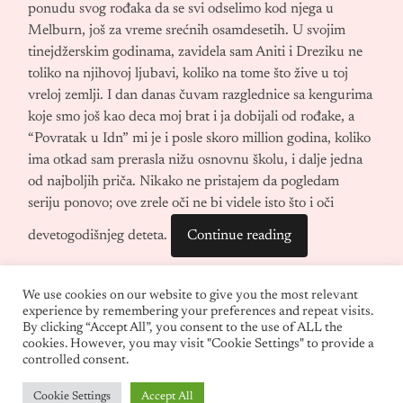
ponudu svog rođaka da se svi odselimo kod njega u
Melburn, još za vreme srećnih osamdesetih. U svojim
tinejdžerskim godinama, zavidela sam Aniti i Dreziku ne
toliko na njihovoj ljubavi, koliko na tome što žive u toj
vreloj zemlji. I dan danas čuvam razglednice sa kengurima
koje smo još kao deca moj brat i ja dobijali od rođake, a
“Povratak u Idn” mi je i posle skoro million godina, koliko
ima otkad sam prerasla nižu osnovnu školu, i dalje jedna
od najboljih priča. Nikako ne pristajem da pogledam
seriju ponovo; ove zrele oči ne bi videle isto što i oči
devetogodišnjeg deteta.
Continue reading
We use cookies on our website to give you the most relevant
experience by remembering your preferences and repeat visits.
By clicking “Accept All”, you consent to the use of ALL the
cookies. However, you may visit "Cookie Settings" to provide a
controlled consent.
Cookie Settings
Accept All
© 2026
LETNJE IGRALIŠTE
—
UP ↑