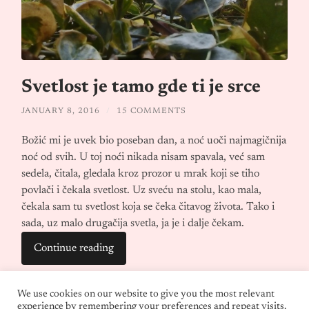
Svetlost je tamo gde ti je srce
JANUARY 8, 2016
/
15 COMMENTS
Božić mi je uvek bio poseban dan, a noć uoči najmagičnija
noć od svih. U toj noći nikada nisam spavala, već sam
sedela, čitala, gledala kroz prozor u mrak koji se tiho
povlači i čekala svetlost. Uz sveću na stolu, kao mala,
čekala sam tu svetlost koja se čeka čitavog života. Tako i
sada, uz malo drugačija svetla, ja je i dalje čekam.
Continue reading
We use cookies on our website to give you the most relevant
experience by remembering your preferences and repeat visits.