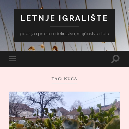
LETNJE IGRALIŠTE
poezija i proza o detinjstvu, majčinstvu i letu
Toggle
Toggle
search
mobile
field
menu
TAG:
KUĆA