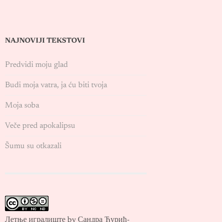
NAJNOVIJI TEKSTOVI
Predvidi moju glad
Budi moja vatra, ja ću biti tvoja
Moja soba
Veče pred apokalipsu
Šumu su otkazali
Летње игралиште by Сандра Ђурић-