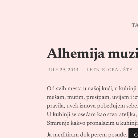
T
Alhemija muzik
JULY 29, 2014
/
LETNJE IGRALIŠTE
Od svih mesta u našoj kući, u kuhinj
mešam, mutim, presipam, uvijam i izv
pravila, uvek iznova pobeđujem sebe
U kuhinji se osećam kao stvarateljka, 
Smirenje kakvo pronalazim u kuhinji, n
Ja meditiram dok perem posuđe.
C