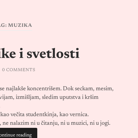
AG:
MUZIKA
e i svetlosti
/
0 COMMENTS
i se najlakše koncentrišem. Dok seckam, mesim,
ijam, izmišljam, sledim uputstva i kršim
.
kao večita studentkinja, kao vernica.
e nalazim ni u čitanju, ni u muzici, ni u jogi.
ontinue reading