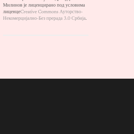
Милинов је лиценцирано под условима
лиценце
Creative Commons Ауторство-
Некомерцијално-Без прерада 3.0 Србија
.