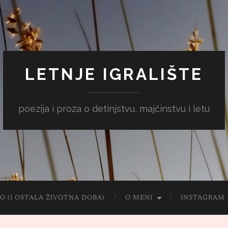
LETNJE IGRALIŠTE
poezija i proza o detinjstvu, majčinstvu i letu
O (I OSTALA ŽIVOTNA DOBA)
O MENI
INSTAGRAM