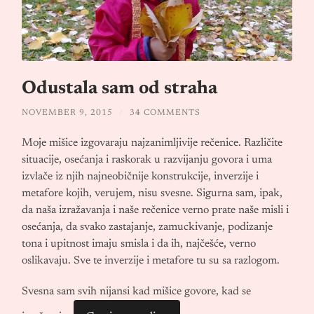
Odustala sam od straha
NOVEMBER 9, 2015
/
34 COMMENTS
Moje mišice izgovaraju najzanimljivije rečenice. Različite
situacije, osećanja i raskorak u razvijanju govora i uma
izvlače iz njih najneobičnije konstrukcije, inverzije i
metafore kojih, verujem, nisu svesne. Sigurna sam, ipak,
da naša izražavanja i naše rečenice verno prate naše misli i
osećanja, da svako zastajanje, zamuckivanje, podizanje
tona i upitnost imaju smisla i da ih, najčešće, verno
oslikavaju. Sve te inverzije i metafore tu su sa razlogom.
Svesna sam svih nijansi kad mišice govore, kad se