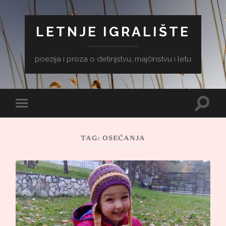
LETNJE IGRALIŠTE
poezija i proza o detinjstvu, majčinstvu i letu
Toggle
Toggle
search
mobile
field
menu
TAG:
OSEĆANJA