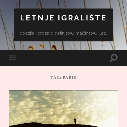
LETNJE IGRALIŠTE
poezija i proza o detinjstvu, majčinstvu i letu
Toggle
Toggle
search
mobile
field
menu
TAG:
PARIZ