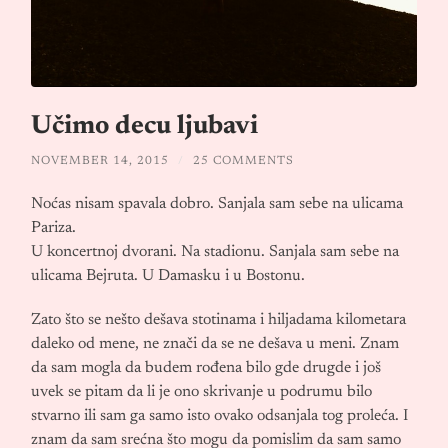
Učimo decu ljubavi
NOVEMBER 14, 2015
/
25 COMMENTS
Noćas nisam spavala dobro. Sanjala sam sebe na ulicama
Pariza.
U koncertnoj dvorani. Na stadionu. Sanjala sam sebe na
ulicama Bejruta. U Damasku i u Bostonu.
Zato što se nešto dešava stotinama i hiljadama kilometara
daleko od mene, ne znači da se ne dešava u meni. Znam
da sam mogla da budem rođena bilo gde drugde i još
uvek se pitam da li je ono skrivanje u podrumu bilo
stvarno ili sam ga samo isto ovako odsanjala tog proleća. I
znam da sam srećna što mogu da pomislim da sam samo