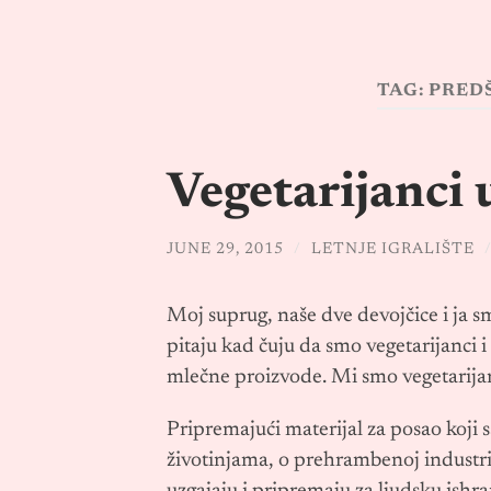
TAG:
PRED
Vegetarijanci 
JUNE 29, 2015
/
LETNJE IGRALIŠTE
Moj suprug, naše dve devojčice i ja s
pitaju kad čuju da smo vegetarijanci i
mlečne proizvode. Mi smo vegetarijanc
Pripremajući materijal za posao koji
životinjama, o prehrambenoj industrij