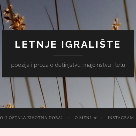
LETNJE IGRALIŠTE
poezija i proza o detinjstvu, majčinstvu i letu
O (I OSTALA ŽIVOTNA DOBA)
O MENI
INSTAGRAM