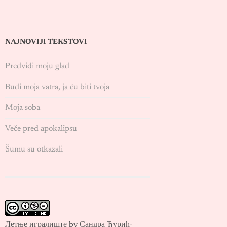
NAJNOVIJI TEKSTOVI
Predvidi moju glad
Budi moja vatra, ja ću biti tvoja
Moja soba
Veče pred apokalipsu
Šumu su otkazali
Летње игралиште by Сандра Ђурић-