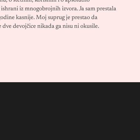
nu, o štetnim, korisnim i o apsolutno
shrani iz mnogobrojnih izvora. Ja sam prestala
dine kasnije. Moj suprug je prestao da
dve devojčice nikada ga nisu ni okusile.