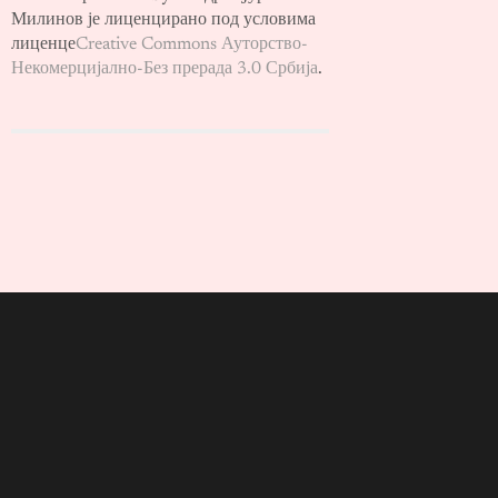
Милинов је лиценцирано под условима
лиценце
Creative Commons Ауторство-
Некомерцијално-Без прерада 3.0 Србија
.