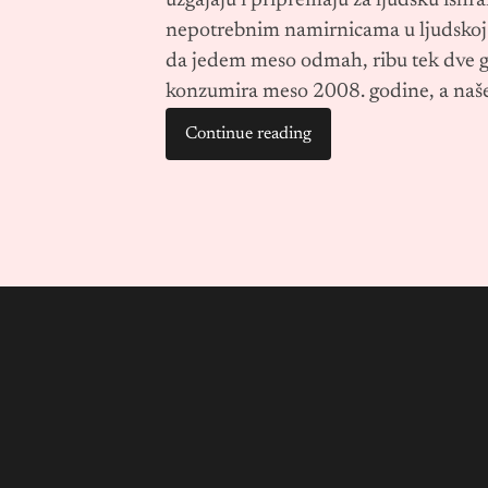
uzgajaju i pripremaju za ljudsku ishra
nepotrebnim namirnicama u ljudskoj i
da jedem meso odmah, ribu tek dve go
konzumira meso 2008. godine, a naše 
Continue reading