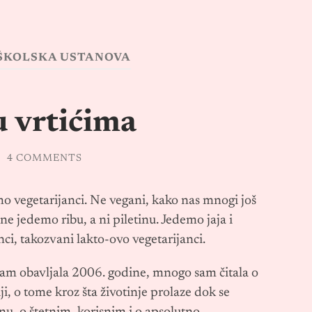
ŠKOLSKA USTANOVA
u vrtićima
/
4 COMMENTS
mo vegetarijanci. Ne vegani, kako nas mnogi još
 ne jedemo ribu, a ni piletinu. Jedemo jaja i
i, takozvani lakto-ovo vegetarijanci.
 sam obavljala 2006. godine, mnogo sam čitala o
i, o tome kroz šta životinje prolaze dok se