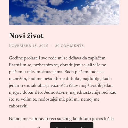
Novi život
NOVEMBER 18, 2015
/
20 COMMENTS
Godine prolaze i sve ređe mi se dešava da zaplačem.
Rastužim se, razbesnim se, obradujem se, ali više ne
plačem u takvim situacijama. Sada plačem kada se
raznežim, kad me nešto dirne duboko, najdublje, kada
jedan trenutak obasja važnošću čitav moj život ili jedan
njegov dobar deo. Jednostavne, najjednostavnije reči kao
što su volim te, nedostaješ mi, piši mi, nemoj me
zaboraviti.
Nemoj me zaboraviti reči su zbog kojih sam jutros kišila