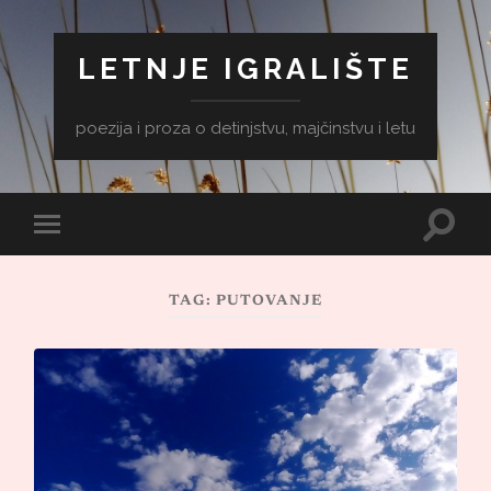
LETNJE IGRALIŠTE
poezija i proza o detinjstvu, majčinstvu i letu
Toggle
Toggle
search
mobile
field
menu
TAG:
PUTOVANJE