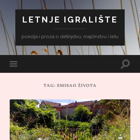
LETNJE IGRALIŠTE
poezija i proza o detinjstvu, majčinstvu i letu
Toggle
Toggle
search
mobile
field
menu
TAG:
SMISAO ŽIVOTA