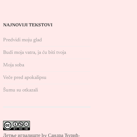
NAJNOVIJI TEKSTOVI
Predvidi moju glad
Budi moja vatra, ja ću biti tvoja
Moja soba
Veče pred apokalipsu
Šumu su otkazali
Летње игралиште by Сандра Ђурић-