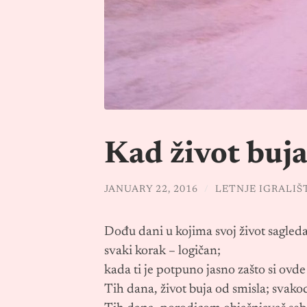
Kad život buja
JANUARY 22, 2016
/
LETNJE IGRALIŠ
Dođu dani u kojima svoj život sagleda
svaki korak – logičan;
kada ti je potpuno jasno zašto si ovde 
Tih dana, život buja od smisla; svako