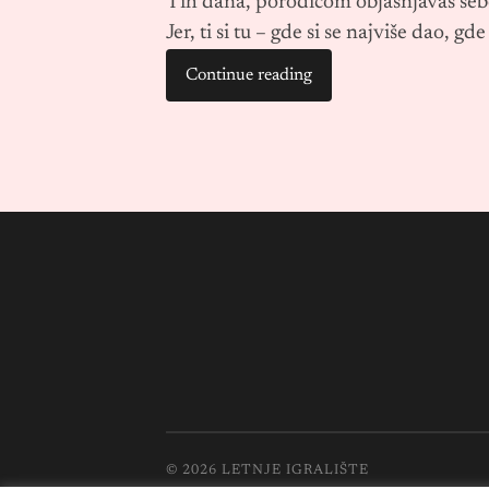
Tih dana, porodicom objašnjavaš seb
Jer, ti si tu – gde si se najviše dao, g
Continue reading
© 2026
LETNJE IGRALIŠTE