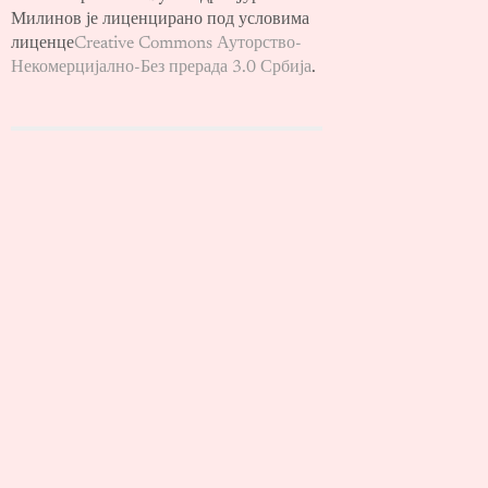
Милинов је лиценцирано под условима
лиценце
Creative Commons Ауторство-
Некомерцијално-Без прерада 3.0 Србија
.