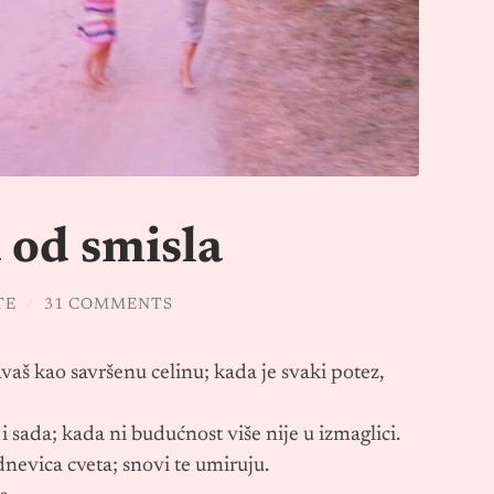
 od smisla
TE
/
31 COMMENTS
vaš kao savršenu celinu; kada je svaki potez,
i sada; kada ni budućnost više nije u izmaglici.
dnevica cveta; snovi te umiruju.