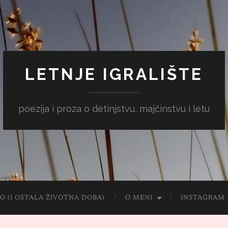
LETNJE IGRALIŠTE
poezija i proza o detinjstvu, majčinstvu i letu
O (I OSTALA ŽIVOTNA DOBA)
O MENI
INSTAGRAM