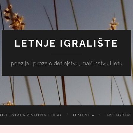
LETNJE IGRALIŠTE
poezija i proza o detinjstvu, majčinstvu i letu
O (I OSTALA ŽIVOTNA DOBA)
O MENI
INSTAGRAM