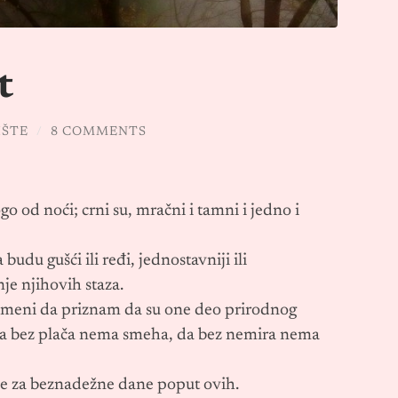
t
IŠTE
/
8 COMMENTS
 od noći; crni su, mračni i tamni i jedno i
udu gušći ili ređi, jednostavniji ili
je njihovih staza.
u meni da priznam da su one deo prirodnog
 da bez plača nema smeha, da bez nemira nema
tehe za beznadežne dane poput ovih.