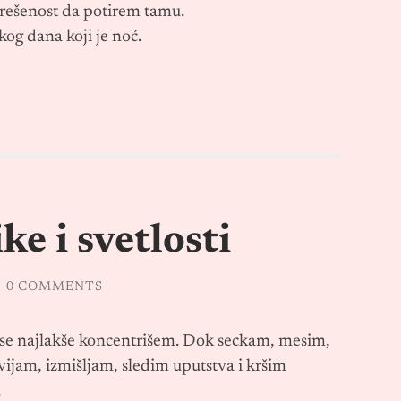
 rešenost da potirem tamu.
og dana koji je noć.
e i svetlosti
/
0 COMMENTS
i se najlakše koncentrišem. Dok seckam, mesim,
ijam, izmišljam, sledim uputstva i kršim
.