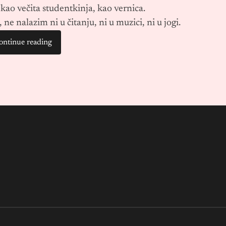
kao večita studentkinja, kao vernica.
e nalazim ni u čitanju, ni u muzici, ni u jogi.
ontinue reading