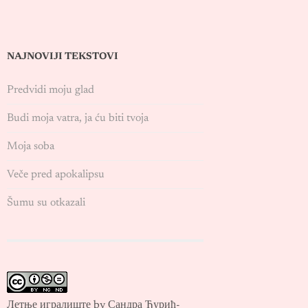
NAJNOVIJI TEKSTOVI
Predvidi moju glad
Budi moja vatra, ja ću biti tvoja
Moja soba
Veče pred apokalipsu
Šumu su otkazali
Летње игралиште by Сандра Ђурић-