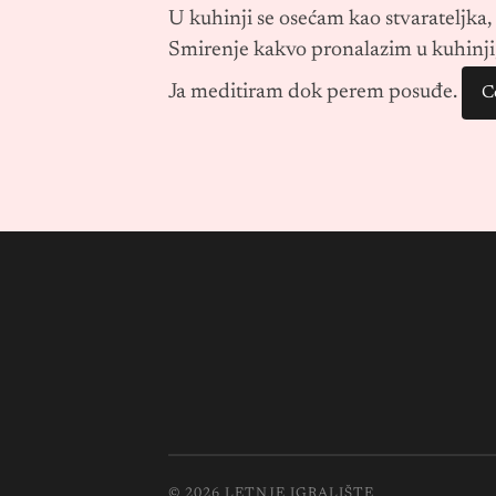
U kuhinji se osećam kao stvarateljka, 
Smirenje kakvo pronalazim u kuhinji, n
Ja meditiram dok perem posuđe.
C
© 2026
LETNJE IGRALIŠTE