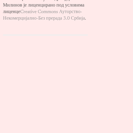
Милинов је лиценцирано под условима
лиценце
Creative Commons Ауторство-
Некомерцијално-Без прерада 3.0 Србија
.