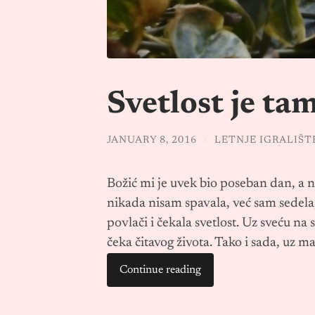
Svetlost je tam
JANUARY 8, 2016
/
LETNJE IGRALIŠT
Božić mi je uvek bio poseban dan, a n
nikada nisam spavala, već sam sedela, 
povlači i čekala svetlost. Uz sveću na 
čeka čitavog života. Tako i sada, uz mal
Continue reading