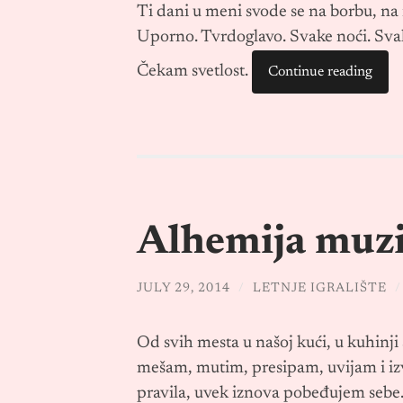
Ti dani u meni svode se na borbu, na
Uporno. Tvrdoglavo. Svake noći. Svak
Čekam svetlost.
Continue reading
Alhemija muzik
JULY 29, 2014
/
LETNJE IGRALIŠTE
Od svih mesta u našoj kući, u kuhinj
mešam, mutim, presipam, uvijam i izv
pravila, uvek iznova pobeđujem sebe