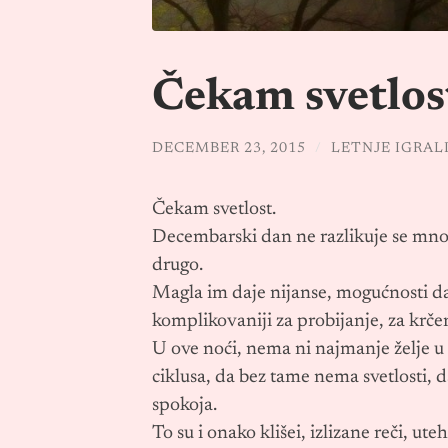
Čekam svetlos
DECEMBER 23, 2015
/
LETNJE IGRAL
Čekam svetlost.
Decembarski dan ne razlikuje se mnogo
drugo.
Magla im daje nijanse, mogućnosti da b
komplikovaniji za probijanje, za krčen
U ove noći, nema ni najmanje želje 
ciklusa, da bez tame nema svetlosti,
spokoja.
To su i onako klišei, izlizane reči, u