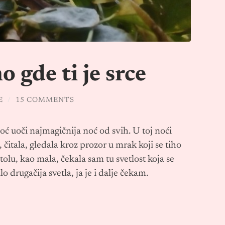
o gde ti je srce
E
/
15 COMMENTS
oć uoči najmagičnija noć od svih. U toj noći
čitala, gledala kroz prozor u mrak koji se tiho
stolu, kao mala, čekala sam tu svetlost koja se
o drugačija svetla, ja je i dalje čekam.