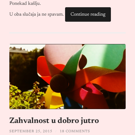
Ponekad kašlju.
U oba slučaja ja ne spavam.
Continue reading
Zahvalnost u dobro jutro
SEPTEMBER 25, 2015
/
18 COMMENTS