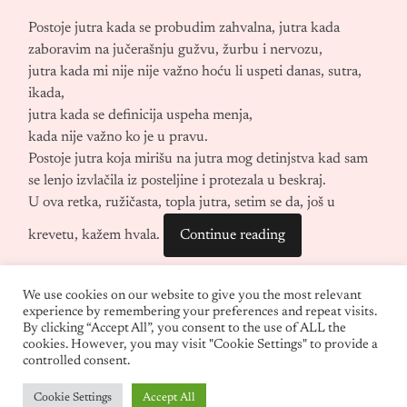
Postoje jutra kada se probudim zahvalna, jutra kada
zaboravim na jučerašnju gužvu, žurbu i nervozu,
jutra kada mi nije nije važno hoću li uspeti danas, sutra,
ikada,
jutra kada se definicija uspeha menja,
kada nije važno ko je u pravu.
Postoje jutra koja mirišu na jutra mog detinjstva kad sam
se lenjo izvlačila iz posteljine i protezala u beskraj.
U ova retka, ružičasta, topla jutra, setim se da, još u
krevetu, kažem hvala.
Continue reading
We use cookies on our website to give you the most relevant
experience by remembering your preferences and repeat visits.
By clicking “Accept All”, you consent to the use of ALL the
cookies. However, you may visit "Cookie Settings" to provide a
controlled consent.
Cookie Settings
Accept All
© 2026
LETNJE IGRALIŠTE
—
UP ↑