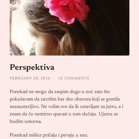
Perspektiva
FEBRUARY 24, 2016
/
18 COMMENTS
Ponekad ne mogu da zaspim dugo u noć zato što
pokušavam da završim bar deo obaveza koji se gomila
nezaustavljivo. Ne volim sve da ih ostavljam za jutro, a i
znam da ću nemirno spavati u tom slučaju. Ujutru se
budim umorna.
Ponekad mišice pričaju i pevaju u snu.