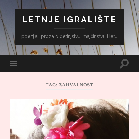
LETNJE IGRALIŠTE
poezija i proza o detinjstvu, majčinstvu i letu
Toggle
Toggle
search
mobile
field
menu
TAG:
ZAHVALNOST