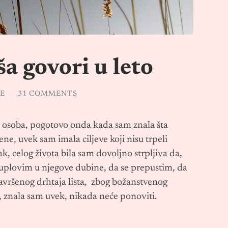
a govori u leto
TE
/
31 COMMENTS
a osoba, pogotovo onda kada sam znala šta
ne, uvek sam imala ciljeve koji nisu trpeli
ak, celog života bila sam dovoljno strpljiva da,
uplovim u njegove dubine, da se prepustim, da
avršenog drhtaja lista, zbog božanstvenog
, znala sam uvek, nikada neće ponoviti.