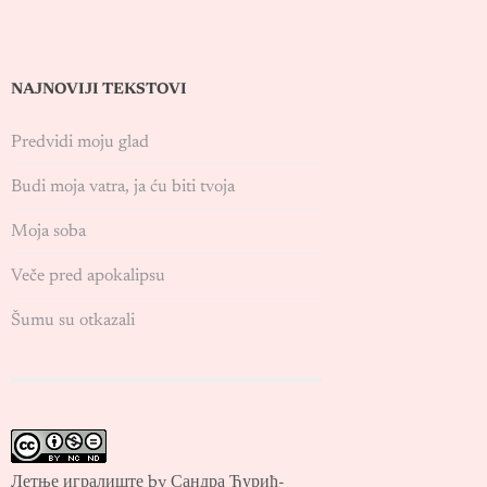
NAJNOVIJI TEKSTOVI
Predvidi moju glad
Budi moja vatra, ja ću biti tvoja
Moja soba
Veče pred apokalipsu
Šumu su otkazali
Летње игралиште by Сандра Ђурић-