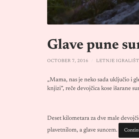
Glave pune su
OCTOBER 7, 2016
/
LETNJE IGRALIŠ
„Mama, nas je neko sada uključio i gl
knjizi”, reče devojčica kose išarane s
Deset kilometara za dve male devojčic
plavetnilom, a glave suncem.
Contin