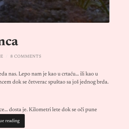
nca
TE
/
8 COMMENTS
eda nas. Lepo nam je kao u crtaću… ili kao u
uncem dok se četverac spuštao sa još jednog brda.
e… dosta je. Kilometri lete dok se oči pune
ue reading