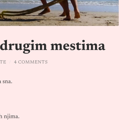
a drugim mestima
ŠTE
/
4 COMMENTS
 sna.
h njima.