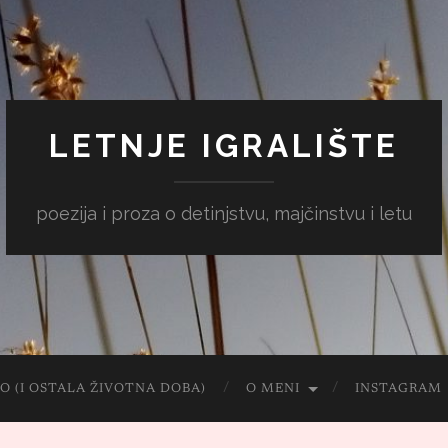
LETNJE IGRALIŠTE
poezija i proza o detinjstvu, majčinstvu i letu
O (I OSTALA ŽIVOTNA DOBA)
O MENI
INSTAGRAM