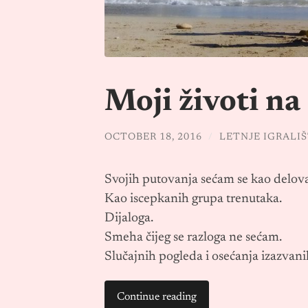
Moji životi n
OCTOBER 18, 2016
/
LETNJE IGRALI
Svojih putovanja sećam se kao delova
Kao iscepkanih grupa trenutaka.
Dijaloga.
Smeha čijeg se razloga ne sećam.
Slučajnih pogleda i osećanja izazvani
Continue reading