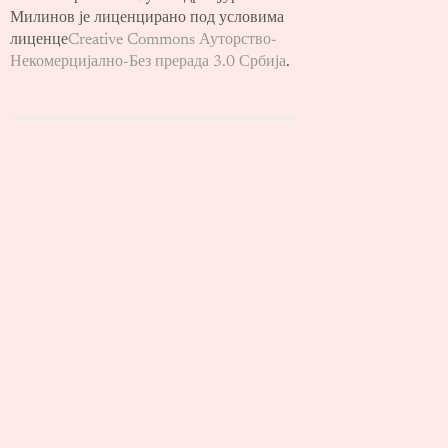
Милинов је лиценцирано под условима
лиценце
Creative Commons Ауторство-
Некомерцијално-Без прерада 3.0 Србија
.