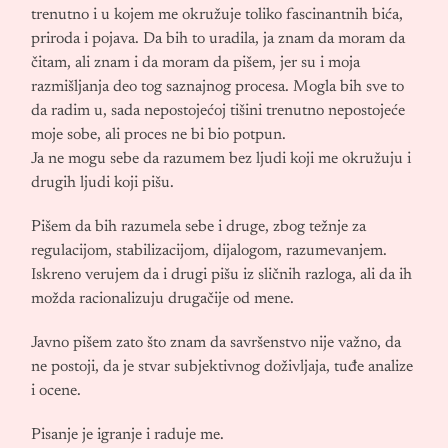
trenutno i u kojem me okružuje toliko fascinantnih bića,
priroda i pojava. Da bih to uradila, ja znam da moram da
čitam, ali znam i da moram da pišem, jer su i moja
razmišljanja deo tog saznajnog procesa. Mogla bih sve to
da radim u, sada nepostojećoj tišini trenutno nepostojeće
moje sobe, ali proces ne bi bio potpun.
Ja ne mogu sebe da razumem bez ljudi koji me okružuju i
drugih ljudi koji pišu.
Pišem da bih razumela sebe i druge, zbog težnje za
regulacijom, stabilizacijom, dijalogom, razumevanjem.
Iskreno verujem da i drugi pišu iz sličnih razloga, ali da ih
možda racionalizuju drugačije od mene.
Javno pišem zato što znam da savršenstvo nije važno, da
ne postoji, da je stvar subjektivnog doživljaja, tuđe analize
i ocene.
Pisanje je igranje i raduje me.