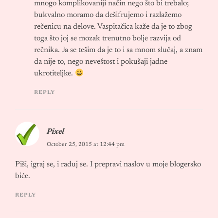
mnogo komplikovaniji način nego što bi trebalo;
bukvalno moramo da dešifrujemo i razlažemo
rečenicu na delove. Vaspitačica kaže da je to zbog
toga što joj se mozak trenutno bolje razvija od
rečnika. Ja se tešim da je to i sa mnom slučaj, a znam
da nije to, nego neveštost i pokušaji jadne
ukrotiteljke.
REPLY
Pixel
October 25, 2015 at 12:44 pm
Piši, igraj se, i raduj se. I prepravi naslov u moje blogersko
biće.
REPLY