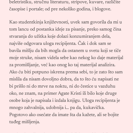
beletristiku, stručnu literaturu, stripove, kuvare, različite
časopise i portale; od pre nekoliko godina, i blogove.
Kao studentkinja književnosti, uvek sam govorila da mi u
tom lancu od postanka ideje za pisanje, preko samog čina
stvaranja do užitka koje dolazi konzumiranjem dela,
najviše odgovara uloga recipijenta.
Čak i dok sam se
bavila mišlju da bih mogla da ostanem u svetu koji se tiče
moje struke, nisam videla sebe kao nekog ko daje materijal
za promišljanje, već kao onog ko taj materijal analizira.
Ako ću biti potpuno iskrena prema sebi, to je zato što sam
mislila da nisam dovoljno dobra, da to što ću napisati ne
bi prišlo ni do mrve na noktu, ni do čestice u vazduhu
oko, ne znam, na primer Agate Kristi ili bilo koje druge
osobe koja je napisala i izdala knjigu. Uloga recipijenta je
mnogo zahvalnija, udobnija i… pa da, kukavička.
Pogotovo ako osećate da imate šta da kažete, ali se bojite
tuđeg mišljenja.