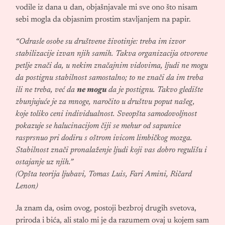
vodile iz dana u dan, objašnjavale mi sve ono što nisam
sebi mogla da objasnim prostim stavljanjem na papir.
“Odrasle osobe su društvene životinje: treba im izvor
stabilizacije izvan njih samih. Takva organizacija otvorene
petlje znači da, u nekim značajnim vidovima, ljudi ne mogu
da postignu stabilnost samostalno; to ne znači da im treba
ili ne treba, već da
ne mogu
da je postignu. Takvo gledište
zbunjujuće je za mnoge, naročito u društvu poput našeg,
koje toliko ceni individualnost. Sveopšta samodovoljnost
pokazuje se halucinacijom čiji se mehur od sapunice
rasprsnuo pri dodiru s oštrom ivicom limbičkog mozga.
Stabilnost znači pronalaženje ljudi koji vas dobro regulišu i
ostajanje uz njih.”
(Opšta teorija ljubavi, Tomas Luis, Fari Amini, Ričard
Lenon)
Ja znam da, osim ovog, postoji bezbroj drugih svetova,
priroda i bića, ali stalo mi je da razumem ovaj u kojem sam