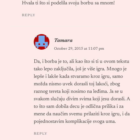
Hvala ti što si podelila svoju borbu sa mnom!
REPLY
Tamara
October 29, 2015 at 11:07 pm
Da, i borba je to, ali kao što si ti u ovom tekstu
tako lepo zaključila, još je više igra. Mnogo je
lepše i lakše kada stvaramo kroz igru, samo
možda nismo uvek dorasli toj lakoći, zbog
raznog tereta koji nosimo na leđima. Ja se u
svakom slučaju divim svima koji jesu dorasli. A
to što sam dobila decu je odlična prilika i za
mene da naučim svemu prilaziti kroz igru, i da
pojednostavim komplikacije svoga uma.
REPLY