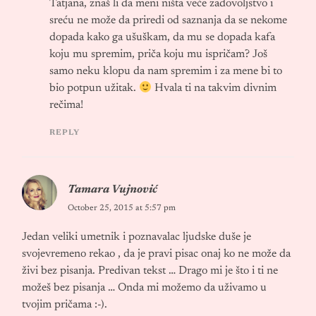
Tatjana, znaš li da meni ništa veće zadovoljstvo i
sreću ne može da priredi od saznanja da se nekome
dopada kako ga ušuškam, da mu se dopada kafa
koju mu spremim, priča koju mu ispričam? Još
samo neku klopu da nam spremim i za mene bi to
bio potpun užitak.
Hvala ti na takvim divnim
rečima!
REPLY
Tamara Vujnović
October 25, 2015 at 5:57 pm
Jedan veliki umetnik i poznavalac ljudske duše je
svojevremeno rekao , da je pravi pisac onaj ko ne može da
živi bez pisanja. Predivan tekst … Drago mi je što i ti ne
možeš bez pisanja … Onda mi možemo da uživamo u
tvojim pričama :-).