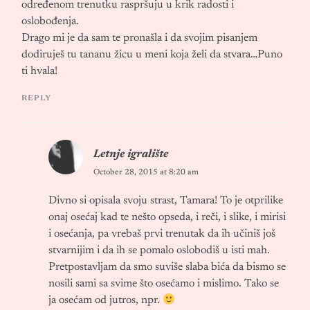
određenom trenutku raspršuju u krik radosti i
oslobođenja.
Drago mi je da sam te pronašla i da svojim pisanjem
dodiruješ tu tananu žicu u meni koja želi da stvara…Puno
ti hvala!
REPLY
Letnje igralište
October 28, 2015 at 8:20 am
Divno si opisala svoju strast, Tamara! To je otprilike
onaj osećaj kad te nešto opseda, i reči, i slike, i mirisi
i osećanja, pa vrebaš prvi trenutak da ih učiniš još
stvarnijim i da ih se pomalo oslobodiš u isti mah.
Pretpostavljam da smo suviše slaba bića da bismo se
nosili sami sa svime što osećamo i mislimo. Tako se
ja osećam od jutros, npr.