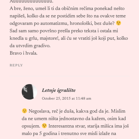
Auuuuuuuuuuuuuu.
A bre, ženo, umeš li ti da običnim rečima ponekad nešto
napišeš, kolko da se ne postidim sebe što na ovakve teme
odgovaram po automatizmu, hronološki, bez duše?
Sad sam samo površno prešla preko teksta i ostala mi
knedla u grlu, majstore!, ali ću se vratiti još koji put, kolko
da utvrdim gradivo.
Bravo i hvala.
REPLY
Letnje igralište
October 25, 2015 at 11:48 am
Negoslava, reč je duša, kakva god da je. Mislim
da ne umem ništa jednostavno da kažem, osim kad
opsujem.
Interesantna stvar, starija mišica ima još
malo pa 5 godina i trenutno sve misli izlaže na