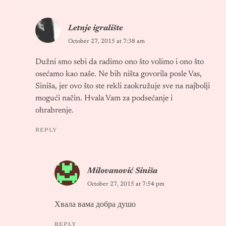
Letnje igralište
October 27, 2015 at 7:38 am
Dužni smo sebi da radimo ono što volimo i ono što
osećamo kao naše. Ne bih ništa govorila posle Vas,
Siniša, jer ovo što ste rekli zaokružuje sve na najbolji
mogući način. Hvala Vam za podsećanje i
ohrabrenje.
REPLY
Milovanović Siniša
October 27, 2015 at 7:54 pm
Хвала вама добра душо
REPLY