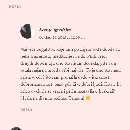
REPLY
Letnje igralište
October 26, 2015 at 12:09 am
Najveće bogatstvo koje sam pisanjem ovde dobila su
neke smirenosti, meditacije i ljudi. Misli i reči
drugih dopunjuju ono što nisam dorekla, gde sam
ostala nejasna možda sebi najviše. To je ono što meni
zaista vredi i što sam pronašla ovde – iskrenost i
dobronamernost, oazu gde žive dobri ljudi. Ko ne bi
želeo uvek da se vraća i priču nastavlja u beskraj?
Hvala na divnim rečima, Tamara!
REPLY