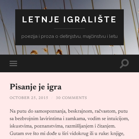
LETNJE IGRALIŠTE
poezija i proza o detinjstvu, majčinstvu i letu
Toggle
Toggle
search
mobile
field
menu
Pisanje je igra
OCTOBER 25, 2015
/
30 COMMENTS
Na putu do samospoznanja, beskrajnom, račvastom, putu
sa bezbrojnim lavirintima i zamkama, vodim se intuicijom,
iskustvima, poznanstvima, razmišljanjem i čitanjem.
Gutam sve što mi dođe u širi vidokrug ili u ruke: knjige,