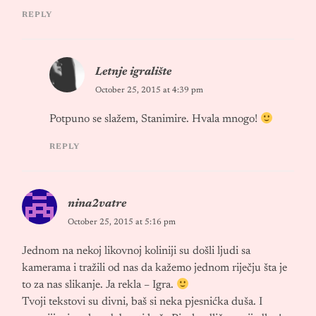
REPLY
Letnje igralište
October 25, 2015 at 4:39 pm
Potpuno se slažem, Stanimire. Hvala mnogo!
REPLY
nina2vatre
October 25, 2015 at 5:16 pm
Jednom na nekoj likovnoj koliniji su došli ljudi sa
kamerama i tražili od nas da kažemo jednom riječju šta je
to za nas slikanje. Ja rekla – Igra.
Tvoji tekstovi su divni, baš si neka pjesnićka duša. I