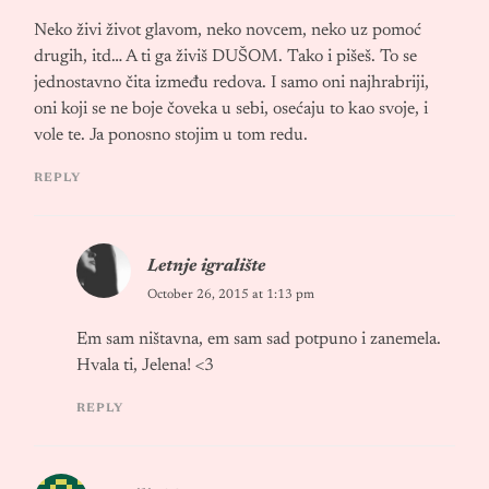
Neko živi život glavom, neko novcem, neko uz pomoć
drugih, itd… A ti ga živiš DUŠOM. Tako i pišeš. To se
jednostavno čita između redova. I samo oni najhrabriji,
oni koji se ne boje čoveka u sebi, osećaju to kao svoje, i
vole te. Ja ponosno stojim u tom redu.
REPLY
Letnje igralište
October 26, 2015 at 1:13 pm
Em sam ništavna, em sam sad potpuno i zanemela.
Hvala ti, Jelena! <3
REPLY