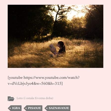
[youtube https://www.youtube.com/watch?
v=dVcLbjvJyo4&w=560&h=315]
Leto (i ostala životna doba)
IGRA
PISANJE
SAZNAVANJE