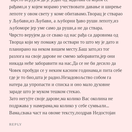
Чврсто верујем да је један од задатака са којим се
рађамо,и у којем морамо учествовати давање и ширење
лепоте у овом свету у коме обитавамо.Творац је стварао
у Љубави,из Љубави, а љуборни ђаво руши лепоту,из
љубоморе јер уме само да руши,а не да ствара.
Чврсто верујем да се свако од нас рађа са даровима од
Творца који му помажу да оствари то што му је дато и
планирано на неком вишем месту.Баш зато,из тог
разлога на своје дарове не смемо заборавити,јер они
никада неће заборавити на нас.Да се не би десило да
Човек пробуди се у неким касним годинама,и пита себе
где је то био,шта је радио.Незадовољство собом га
натера да упропасти и списка и оно мало духовне
зараде што је муком тешком стекао.
Зато негујте своје дарове,ма колико Вас околина не
подржава у намерама,ма колико у себе сумњали…
Вама,свака част на овоме тексту,поздрав Недостојан
REPLY