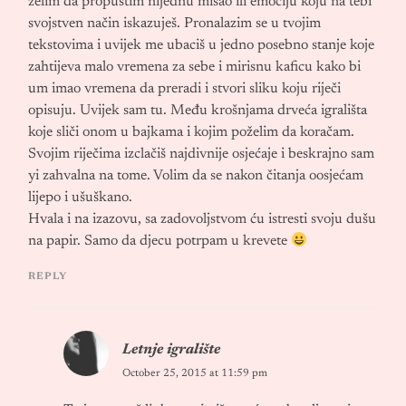
želim da propustim nijednu misao ili emociju koju na tebi
svojstven način iskazuješ. Pronalazim se u tvojim
tekstovima i uvijek me ubaciš u jedno posebno stanje koje
zahtijeva malo vremena za sebe i mirisnu kaficu kako bi
um imao vremena da preradi i stvori sliku koju riječi
opisuju. Uvijek sam tu. Među krošnjama drveća igrališta
koje sliči onom u bajkama i kojim poželim da koračam.
Svojim riječima izclačiš najdivnije osjećaje i beskrajno sam
yi zahvalna na tome. Volim da se nakon čitanja oosjećam
lijepo i ušuškano.
Hvala i na izazovu, sa zadovoljstvom ću istresti svoju dušu
na papir. Samo da djecu potrpam u krevete
REPLY
Letnje igralište
October 25, 2015 at 11:59 pm