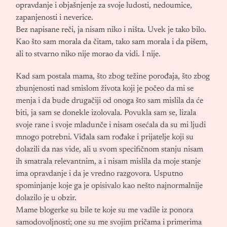
opravdanje i objašnjenje za svoje ludosti, nedoumice,
zapanjenosti i neverice.
Bez napisane reči, ja nisam niko i ništa. Uvek je tako bilo.
Kao što sam morala da čitam, tako sam morala i da pišem,
ali to stvarno niko nije morao da vidi. I nije.
Kad sam postala mama, što zbog težine porođaja, što zbog
zbunjenosti nad smislom života koji je počeo da mi se
menja i da bude drugačiji od onoga što sam mislila da će
biti, ja sam se donekle izolovala. Povukla sam se, lizala
svoje rane i svoje mladunče i nisam osećala da su mi ljudi
mnogo potrebni. Viđala sam rođake i prijatelje koji su
dolazili da nas vide, ali u svom specifičnom stanju nisam
ih smatrala relevantnim, a i nisam mislila da moje stanje
ima opravdanje i da je vredno razgovora. Usputno
spominjanje koje ga je opisivalo kao nešto najnormalnije
dolazilo je u obzir.
Mame blogerke su bile te koje su me vadile iz ponora
samodovoljnosti; one su me svojim pričama i primerima