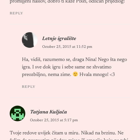
promijjeni naslov, dobro ti kaže Pixel, odličan prijedlog!
REPLY
Letnje igralište
October 25, 2015 at 11:52 pm
Ha, vidiš, razumemo se, draga Nina! Nego šta nego
igra. I sve dok igru i sebe same ne shvatimo
preozbiljno, nema zime.
Hvala mnogo! <3
REPLY
Tatjana Kuljača
October 25, 2015 at 5:17 pm
Tvoje redove uvijek čitam u miru. Nikad na brzinu. Ne