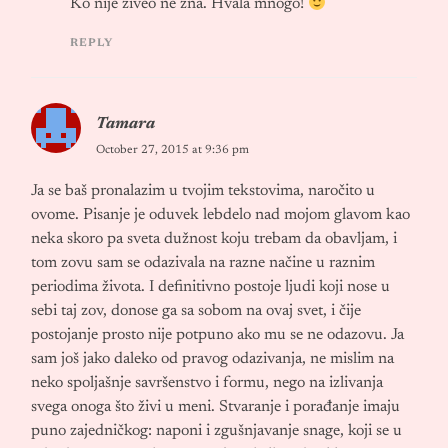
Ko nije živeo ne zna. Hvala mnogo!
REPLY
Tamara
October 27, 2015 at 9:36 pm
Ja se baš pronalazim u tvojim tekstovima, naročito u
ovome. Pisanje je oduvek lebdelo nad mojom glavom kao
neka skoro pa sveta dužnost koju trebam da obavljam, i
tom zovu sam se odazivala na razne načine u raznim
periodima života. I definitivno postoje ljudi koji nose u
sebi taj zov, donose ga sa sobom na ovaj svet, i čije
postojanje prosto nije potpuno ako mu se ne odazovu. Ja
sam još jako daleko od pravog odazivanja, ne mislim na
neko spoljašnje savršenstvo i formu, nego na izlivanja
svega onoga što živi u meni. Stvaranje i porađanje imaju
puno zajedničkog: naponi i zgušnjavanje snage, koji se u