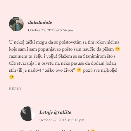
duledudule
October 27, 2015 at 5:54 pm
U nekoj tački mogu da se poistovetim sa tim rokovnicima
koje sam i sam popunjavao pošto sam naučio da pišem
razumem tu želju i volju! Slažem se sa Stanimirom što s
tiče stvaranja i u osvrtu na neke pasuse da dodam jedan
stih (ili je naslov) “teško ovo život”
poz i sve najbolje!
REPLY
Letnje igralište
October 27, 2015 at 6:16 pm