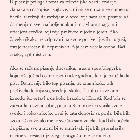
U pisanje priloga i tema za televizijske vesti i emisije,
članaka za časopise i sajtove, čini mi se da sam se namerno
bacila, u težnji da razbijem okove koje sam sebi postavila i
da menjam svet na bolje makar i mravljom snagom i
uticajem cvrčka koji nije preživeo nijednu jesen. Ako
čovek nikako ne odgovori na svoje porive i još ih i uguši,
ostaje nesrećan ili depresivan. A ja sam vesela osoba. Baš
onako, optimistična.
Ako se računa pisanje dnevnika, ja sam stara blogerka
koja piše još od osamdeset i neke godine, kad je naučila da
piše. Da mi nije bilo tog pisanja, ne znam kako bih
preživela detinjstvo, srednju školu, fakultet i sve ono
između što ostavlja duboke brazde u ličnosti. Kad bih se
zatvorila u svoju sobu, pustila Ramonse i otvorila svoje
sveske i rokovnike koje mi je tata donosio sa posla, bila bih
svoja. Okruživalo me je sve što sam volela i kad bih počela
da pišem, sve u meni bi se umirivalo i ja bih pronalazila
načine za rešavanje svega onoga što me je mučilo,