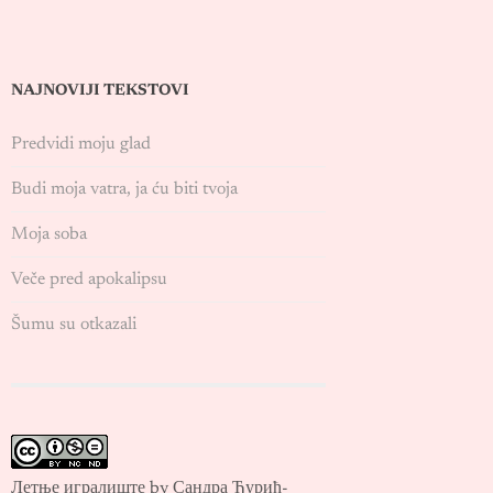
NAJNOVIJI TEKSTOVI
Predvidi moju glad
Budi moja vatra, ja ću biti tvoja
Moja soba
Veče pred apokalipsu
Šumu su otkazali
Летње игралиште by Сандра Ђурић-