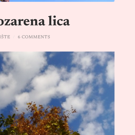
zarena lica
IŠTE
/
6 COMMENTS