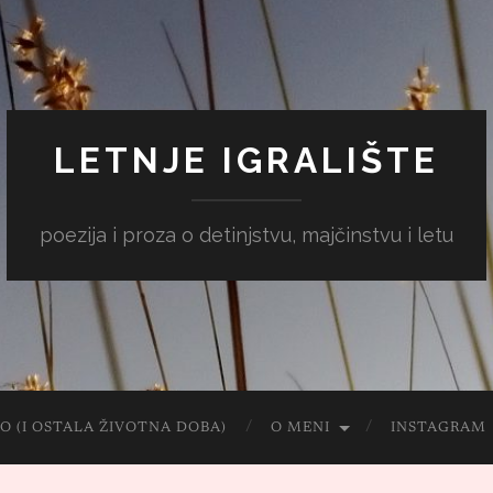
LETNJE IGRALIŠTE
poezija i proza o detinjstvu, majčinstvu i letu
O (I OSTALA ŽIVOTNA DOBA)
O MENI
INSTAGRAM