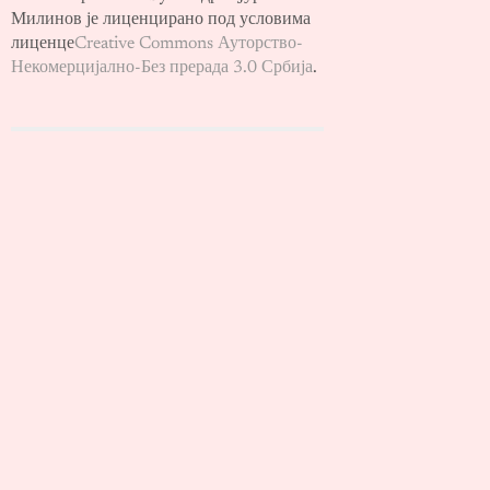
Милинов је лиценцирано под условима
лиценце
Creative Commons Ауторство-
Некомерцијално-Без прерада 3.0 Србија
.