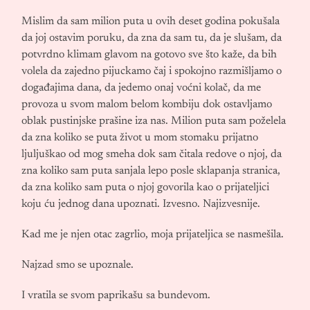
Mislim da sam milion puta u ovih deset godina pokušala
da joj ostavim poruku, da zna da sam tu, da je slušam, da
potvrdno klimam glavom na gotovo sve što kaže, da bih
volela da zajedno pijuckamo čaj i spokojno razmišljamo o
događajima dana, da jedemo onaj voćni kolač, da me
provoza u svom malom belom kombiju dok ostavljamo
oblak pustinjske prašine iza nas. Milion puta sam poželela
da zna koliko se puta život u mom stomaku prijatno
ljuljuškao od mog smeha dok sam čitala redove o njoj, da
zna koliko sam puta sanjala lepo posle sklapanja stranica,
da zna koliko sam puta o njoj govorila kao o prijateljici
koju ću jednog dana upoznati. Izvesno. Najizvesnije.
Kad me je njen otac zagrlio, moja prijateljica se nasmešila.
Najzad smo se upoznale.
I vratila se svom paprikašu sa bundevom.