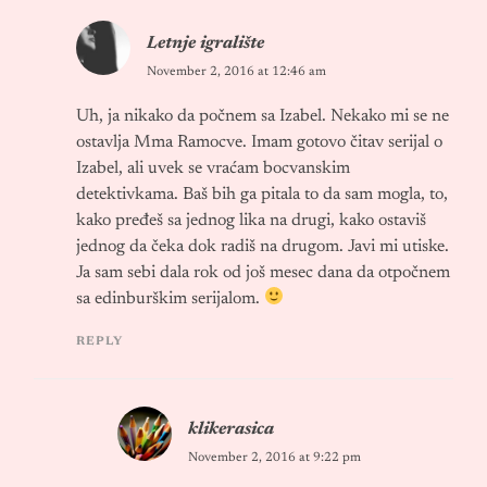
Letnje igralište
November 2, 2016 at 12:46 am
Uh, ja nikako da počnem sa Izabel. Nekako mi se ne
ostavlja Mma Ramocve. Imam gotovo čitav serijal o
Izabel, ali uvek se vraćam bocvanskim
detektivkama. Baš bih ga pitala to da sam mogla, to,
kako pređeš sa jednog lika na drugi, kako ostaviš
jednog da čeka dok radiš na drugom. Javi mi utiske.
Ja sam sebi dala rok od još mesec dana da otpočnem
sa edinburškim serijalom.
REPLY
klikerasica
November 2, 2016 at 9:22 pm