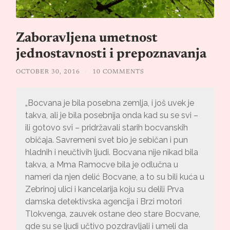
Zaboravljena umetnost
jednostavnosti i prepoznavanja
OCTOBER 30, 2016
/
10 COMMENTS
„Bocvana je bila posebna zemlja, i još uvek je
takva, ali je bila posebnija onda kad su se svi –
ili gotovo svi – pridržavali starih bocvanskih
običaja. Savremeni svet bio je sebičan i pun
hladnih i neučtivih ljudi. Bocvana nije nikad bila
takva, a Mma Ramocve bila je odlučna u
nameri da njen delić Bocvane, a to su bili kuća u
Zebrinoj ulici i kancelarija koju su delili Prva
damska detektivska agencija i Brzi motori
Tlokvenga, zauvek ostane deo stare Bocvane,
gde su se ljudi učtivo pozdravljali i umeli da