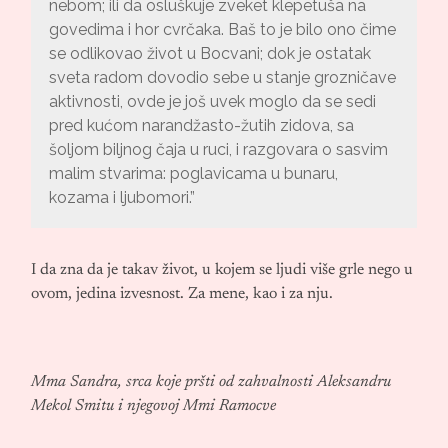
nebom; ili da osluškuje zveket klepetuša na
govedima i hor cvrčaka. Baš to je bilo ono čime
se odlikovao život u Bocvani; dok je ostatak
sveta radom dovodio sebe u stanje grozničave
aktivnosti, ovde je još uvek moglo da se sedi
pred kućom narandžasto-žutih zidova, sa
šoljom biljnog čaja u ruci, i razgovara o sasvim
malim stvarima: poglavicama u bunaru,
kozama i ljubomori.”
I da zna da je takav život, u kojem se ljudi više grle nego u
ovom, jedina izvesnost. Za mene, kao i za nju.
Mma Sandra, srca koje pršti od zahvalnosti Aleksandru
Mekol Smitu i njegovoj Mmi Ramocve