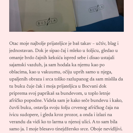
Otac moje najbolje prijateljice je baš takav – učtiv, blag i
jednostavan. Dok je sipao čaj i mleko u šoljicu, gledao u
omanje brdo čajnih keksića ispred sebe i disao ustajali
sajamski vazduh, ja sam hodala ka njemu kao po
oblacima, kao u vakuumu, očiju uprih samo u njega,
upaljenih obraza i srca toliko razlupanog da sam mislila da
tu buku čuje čak i moja prijateljica u Bocvani dok
priprema svoj paprikaš sa bundevom, u toplo letnje
afričko popodne. Videla sam je kako seče bundevu i kako,
čuvši buku, ostavlja svoju šolju crvenog afričkog čaja na
ivicu sudopere, i gleda kroz prozor, a onda i izlazi na
verandu da vidi ko to larma u njenoj ulici. A to sam bila
samo ja. I moje blesavo tinejdžersko srce. Oboje nevidljivi.