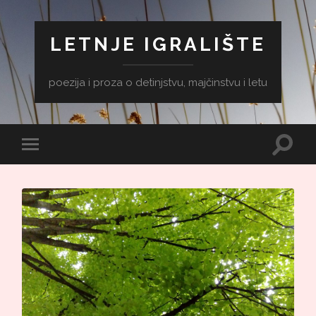
LETNJE IGRALIŠTE
poezija i proza o detinjstvu, majčinstvu i letu
Toggle
Toggle
search
mobile
field
menu