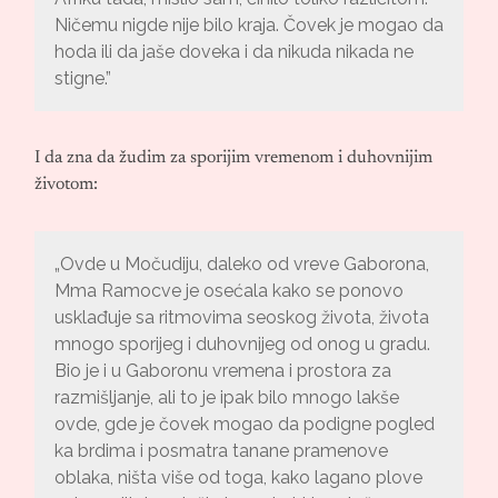
Ničemu nigde nije bilo kraja. Čovek je mogao da
hoda ili da jaše doveka i da nikuda nikada ne
stigne.”
I da zna da žudim za sporijim vremenom i duhovnijim
životom:
„Ovde u Močudiju, daleko od vreve Gaborona,
Mma Ramocve je osećala kako se ponovo
usklađuje sa ritmovima seoskog života, života
mnogo sporijeg i duhovnijeg od onog u gradu.
Bio je i u Gaboronu vremena i prostora za
razmišljanje, ali to je ipak bilo mnogo lakše
ovde, gde je čovek mogao da podigne pogled
ka brdima i posmatra tanane pramenove
oblaka, ništa više od toga, kako lagano plove