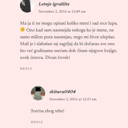
Letnje igralište
November 2, 2016 at 12:49 am
Ma ja ti ne mogu opisati koliko meni i sad srce lupa.
Ono kad sam nasmejala nekoga ko je mene, ne
samo milion puta nasmejao, nego mi život ulepšao.
Mali je i slabašan taj zagrljaj da bi dočarao sve ono
što već godinama osećam dok čitam njegove knjige,
uvek iznova. Divan čovek!
REPLY
skitara0404
November 2, 2016 at 12:55 am
Srećna zbog tebe!
REPLY