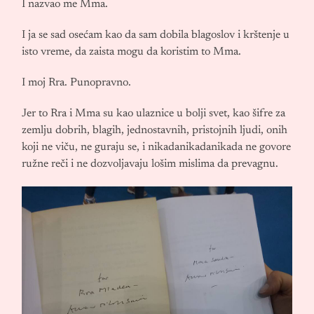
I nazvao me Mma.
I ja se sad osećam kao da sam dobila blagoslov i krštenje u
isto vreme, da zaista mogu da koristim to Mma.
I moj Rra. Punopravno.
Jer to Rra i Mma su kao ulaznice u bolji svet, kao šifre za
zemlju dobrih, blagih, jednostavnih, pristojnih ljudi, onih
koji ne viču, ne guraju se, i nikadanikadanikada ne govore
ružne reči i ne dozvoljavaju lošim mislima da prevagnu.