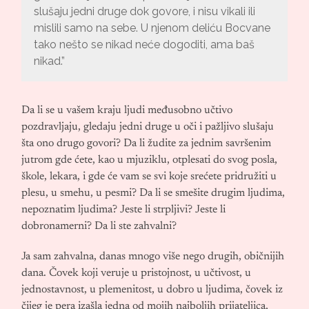
slušaju jedni druge dok govore, i nisu vikali ili
mislili samo na sebe. U njenom deliću Bocvane
tako nešto se nikad neće dogoditi, ama baš
nikad.”
Da li se u vašem kraju ljudi međusobno učtivo
pozdravljaju, gledaju jedni druge u oči i pažljivo slušaju
šta ono drugo govori? Da li žudite za jednim savršenim
jutrom gde ćete, kao u mjuziklu, otplesati do svog posla,
škole, lekara, i gde će vam se svi koje srećete pridružiti u
plesu, u smehu, u pesmi? Da li se smešite drugim ljudima,
nepoznatim ljudima? Jeste li strpljivi? Jeste li
dobronamerni? Da li ste zahvalni?
Ja sam zahvalna, danas mnogo više nego drugih, običnijih
dana. Čovek koji veruje u pristojnost, u učtivost, u
jednostavnost, u plemenitost, u dobro u ljudima, čovek iz
čijeg je pera izašla jedna od mojih najboljih prijateljica,