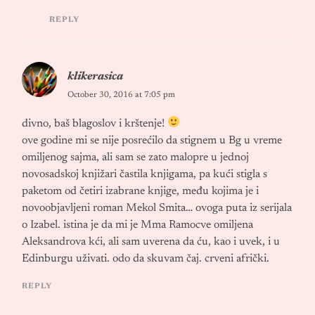
REPLY
klikerasica
October 30, 2016 at 7:05 pm
divno, baš blagoslov i krštenje!
ove godine mi se nije posrećilo da stignem u Bg u vreme
omiljenog sajma, ali sam se zato malopre u jednoj
novosadskoj knjižari častila knjigama, pa kući stigla s
paketom od četiri izabrane knjige, među kojima je i
novoobjavljeni roman Mekol Smita… ovoga puta iz serijala
o Izabel. istina je da mi je Mma Ramocve omiljena
Aleksandrova kći, ali sam uverena da ću, kao i uvek, i u
Edinburgu uživati. odo da skuvam čaj. crveni afrički.
REPLY