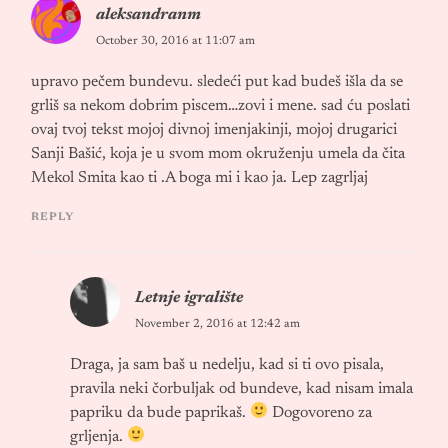
aleksandranm
October 30, 2016 at 11:07 am
upravo pečem bundevu. sledeći put kad budeš išla da se
grliš sa nekom dobrim piscem…zovi i mene. sad ću poslati
ovaj tvoj tekst mojoj divnoj imenjakinji, mojoj drugarici
Sanji Bašić, koja je u svom mom okruženju umela da čita
Mekol Smita kao ti .A boga mi i kao ja. Lep zagrljaj
REPLY
Letnje igralište
November 2, 2016 at 12:42 am
Draga, ja sam baš u nedelju, kad si ti ovo pisala,
pravila neki čorbuljak od bundeve, kad nisam imala
papriku da bude paprikaš.
Dogovoreno za
grljenja.