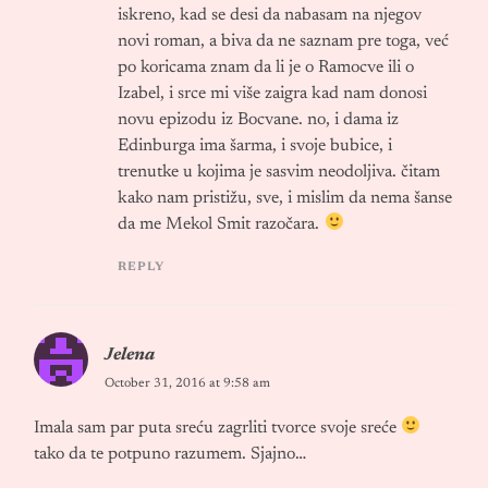
iskreno, kad se desi da nabasam na njegov
novi roman, a biva da ne saznam pre toga, već
po koricama znam da li je o Ramocve ili o
Izabel, i srce mi više zaigra kad nam donosi
novu epizodu iz Bocvane. no, i dama iz
Edinburga ima šarma, i svoje bubice, i
trenutke u kojima je sasvim neodoljiva. čitam
kako nam pristižu, sve, i mislim da nema šanse
da me Mekol Smit razočara.
REPLY
Jelena
October 31, 2016 at 9:58 am
Imala sam par puta sreću zagrliti tvorce svoje sreće
tako da te potpuno razumem. Sjajno…