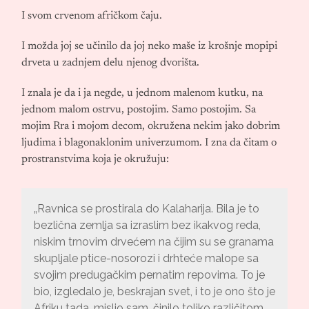
I svom crvenom afričkom čaju.
I možda joj se učinilo da joj neko maše iz krošnje mopipi
drveta u zadnjem delu njenog dvorišta.
I znala je da i ja negde, u jednom malenom kutku, na
jednom malom ostrvu, postojim. Samo postojim. Sa
mojim Rra i mojom decom, okružena nekim jako dobrim
ljudima i blagonaklonim univerzumom. I zna da čitam o
prostranstvima koja je okružuju:
„Ravnica se prostirala do Kalaharija. Bila je to
bezlična zemlja sa izraslim bez ikakvog reda,
niskim trnovim drvećem na čijim su se granama
skupljale ptice-nosorozi i drhteće malope sa
svojim predugačkim pernatim repovima. To je
bio, izgledalo je, beskrajan svet, i to je ono što je
Afriku tada, mislio sam, činilo toliko različitom.