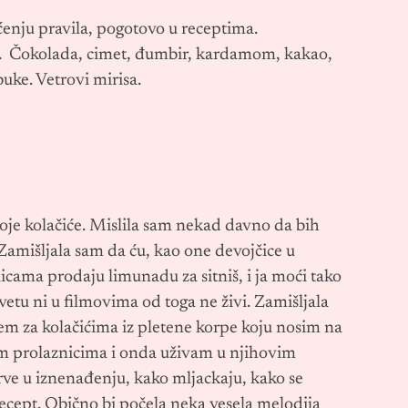
enju pravila, pogotovo u receptima.
bri. Čokolada, cimet, đumbir, kardamom, kakao,
uke. Vetrovi mirisa.
moje kolačiće. Mislila sam nekad davno da bih
Zamišljala sam da ću, kao one devojčice u
cama prodaju limunadu za sitniš, i ja moći tako
svetu ni u filmovima od toga ne živi. Zamišljala
em za kolačićima iz pletene korpe koju nosim na
lim prolaznicima i onda uživam u njihovim
ve u iznenađenju, kako mljackaju, kako se
 recept. Obično bi počela neka vesela melodija