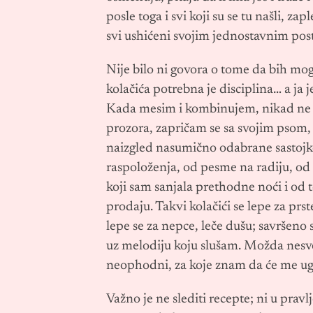
posle toga i svi koji su se tu našli, za
svi ushićeni svojim jednostavnim pos
Nije bilo ni govora o tome da bih mogl
kolačića potrebna je disciplina… a j
Kada mesim i kombinujem, nikad ne 
prozora, zapričam se sa svojim psom,
naizgled nasumično odabrane sastojke
raspoloženja, od pesme na radiju, od z
koji sam sanjala prethodne noći i od t
prodaju. Takvi kolačići se lepe za prs
lepe se za nepce, leče dušu; savršeno 
uz melodiju koju slušam. Možda nesv
neophodni, za koje znam da će me ugre
Važno je ne slediti recepte; ni u pravl