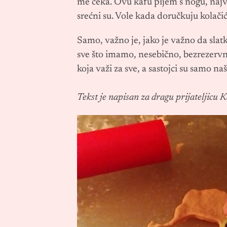
me čeka. Ovu kafu pijem s nogu, najve
srećni su. Vole kada doručkuju kolačić
Samo, važno je, jako je važno da slat
sve što imamo, nesebično, bezrezervn
koja važi za sve, a sastojci su samo naš
Tekst je napisan za dragu prijateljicu 