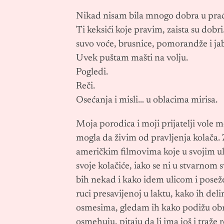
Nikad nisam bila mnogo dobra u prać
Ti keksići koje pravim, zaista su do
suvo voće, brusnice, pomorandže i jab
Uvek puštam mašti na volju.
Pogledi.
Reči.
Osećanja i misli… u oblacima mirisa.
Moja porodica i moji prijatelji vole 
mogla da živim od pravljenja kolača. 
američkim filmovima koje u svojim uli
svoje kolačiće, iako se ni u stvarnom 
bih nekad i kako idem ulicom i posež
ruci presavijenoj u laktu, kako ih de
osmesima, gledam ih kako podižu obr
osmehuju, pitaju da li ima još i traže