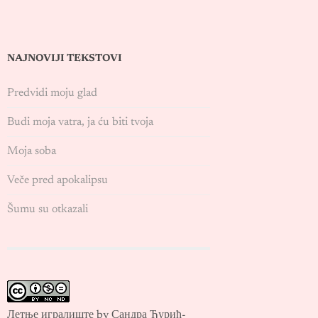
NAJNOVIJI TEKSTOVI
Predvidi moju glad
Budi moja vatra, ja ću biti tvoja
Moja soba
Veče pred apokalipsu
Šumu su otkazali
Летње игралиште by Сандра Ђурић-