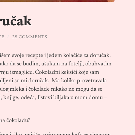
ručak
TE
/
28 COMMENTS
išem svoje recepte i jedem kolačiće za doručak.
lako da se budim, ušukam na fotelji, obuhvatim
arnju izmaglicu. Čokoladni keksići koje sam
miljeni su mi doručak. Ma koliko provetravala
oplog mleka i čokolade nikako ne mogu da se
či, knjige, odeća, listovi biljaka u mom domu –
 na čokoladu?