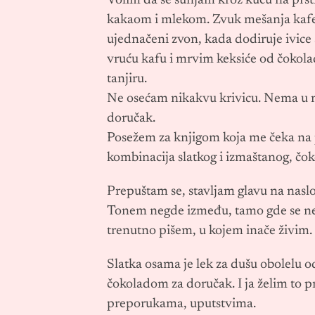
Volim da se šunjam kroz kuću na prst
kakaom i mlekom. Zvuk mešanja kafe
ujednačeni zvon, kada dodiruje ivice 
vruću kafu i mrvim keksiće od čokol
tanjiru.
Ne osećam nikakvu krivicu. Nema u m
doručak.
Posežem za knjigom koja me čeka na p
kombinacija slatkog i izmaštanog, čokol
Prepuštam se, stavljam glavu na naslo
Tonem negde između, tamo gde se ne spa
trenutno pišem, u kojem inače živim.
Slatka osama je lek za dušu obolelu od
čokoladom za doručak. I ja želim to
preporukama, uputstvima.