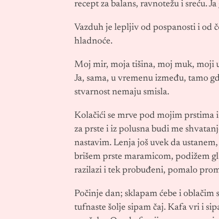
recept za balans, ravnotežu i sreću. J
Vazduh je lepljiv od pospanosti i od 
hladnoće.
Moj mir, moja tišina, moj muk, moji 
Ja, sama, u vremenu između, tamo gde
stvarnost nemaju smisla.
Kolačići se mrve pod mojim prstima i 
za prste i iz polusna budi me shvatanj
nastavim. Lenja još uvek da ustanem
brišem prste maramicom, podižem gla
razilazi i tek probuđeni, pomalo promu
Počinje dan; sklapam ćebe i oblačim se
tufnaste šolje sipam čaj. Kafa vri i si