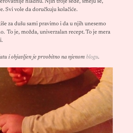
rovatnije hladnu. Njih troje sede, smeju se,
e. Svi vole da doručkuju kolačiće.
kiše za dušu sami pravimo i da u njih unesemo
o. To je, možda, univerzalan recept. To je mera
i.
Katu i objavljen je prvobitno na njenom
blogu
.