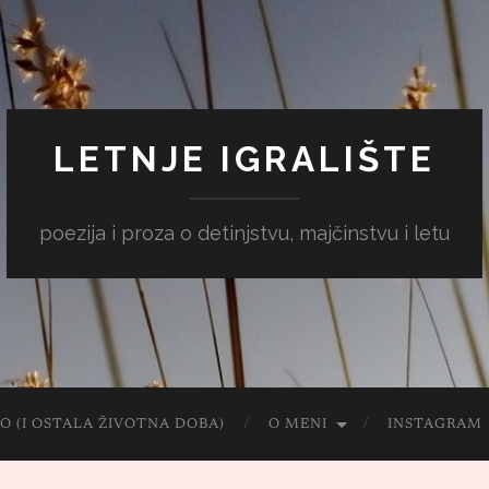
LETNJE IGRALIŠTE
poezija i proza o detinjstvu, majčinstvu i letu
O (I OSTALA ŽIVOTNA DOBA)
O MENI
INSTAGRAM