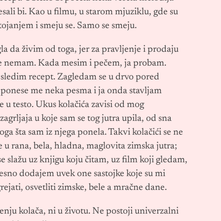
plesali bi. Kao u filmu, u starom mjuziklu, gde su
tojanjem i smeju se. Samo se smeju.
a da živim od toga, jer za pravljenje i prodaju
a je nemam. Kada mesim i pečem, ja probam.
sledim recept. Zagledam se u drvo pored
 ponese me neka pesma i ja onda stavljam
 u testo. Ukus kolačića zavisi od mog
agrljaja u koje sam se tog jutra upila, od sna
oga šta sam iz njega ponela. Takvi kolačići se ne
te u rana, bela, hladna, maglovita zimska jutra;
se slažu uz knjigu koju čitam, uz film koji gledam,
esno dodajem uvek one sastojke koje su mi
jati, osvetliti zimske, bele a mračne dane.
jenju kolača, ni u životu. Ne postoji univerzalni