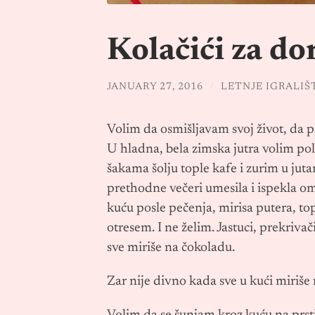
Kolačići za do
JANUARY 27, 2016
/
LETNJE IGRALIŠ
Volim da osmišljavam svoj život, da p
U hladna, bela zimska jutra volim po
šakama šolju tople kafe i zurim u jut
prethodne večeri umesila i ispekla o
kuću posle pečenja, mirisa putera, t
otresem. I ne želim. Jastuci, prekriva
sve miriše na čokoladu.
Zar nije divno kada sve u kući miriše