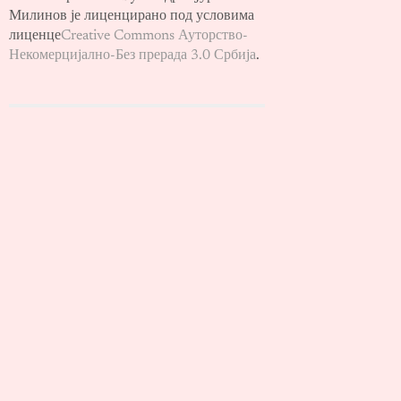
Милинов је лиценцирано под условима
лиценце
Creative Commons Ауторство-
Некомерцијално-Без прерада 3.0 Србија
.