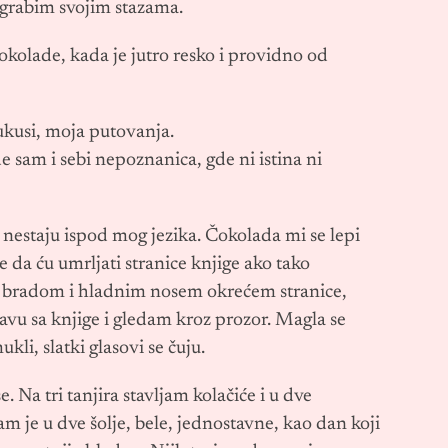
a grabim svojim stazama.
čokolade, kada je jutro resko i providno od
ukusi, moja putovanja.
 sam i sebi nepoznanica, gde ni istina ni
nestaju ispod mog jezika. Čokolada mi se lepi
e da ću umrljati stranice knjige ako tako
, bradom i hladnim nosem okrećem stranice,
vu sa knjige i gledam kroz prozor. Magla se
kli, slatki glasovi se čuju.
. Na tri tanjira stavljam kolačiće i u dve
pam je u dve šolje, bele, jednostavne, kao dan koji