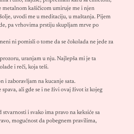
ima i tiho, najtiše, pripremam kafu sa cimetom,
 metalnom kašičicom umiruje me i njen
šolje, uvodi me u meditaciju, u maštanja. Pijem
ade, pa vrhovima prstiju skupljam mrve po
eni ni pomisli o tome da se čokolada ne jede za
rozoru, uranjam u nju. Najlepša mi je ta
ade i reči, koja teši.
n i zaboravljam na kucanje sata.
va, ali gde se i ne živi ovaj život iz kojeg
 stvarnosti i svako ima pravo na keksiće sa
 pravo, mogućnost da pobegnem pravilima,