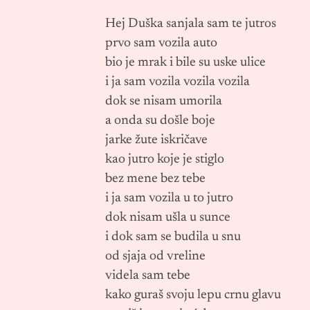
Hej Duška sanjala sam te jutros
prvo sam vozila auto
bio je mrak i bile su uske ulice
i ja sam vozila vozila vozila
dok se nisam umorila
a onda su došle boje
jarke žute iskričave
kao jutro koje je stiglo
bez mene bez tebe
i ja sam vozila u to jutro
dok nisam ušla u sunce
i dok sam se budila u snu
od sjaja od vreline
videla sam tebe
kako guraš svoju lepu crnu glavu