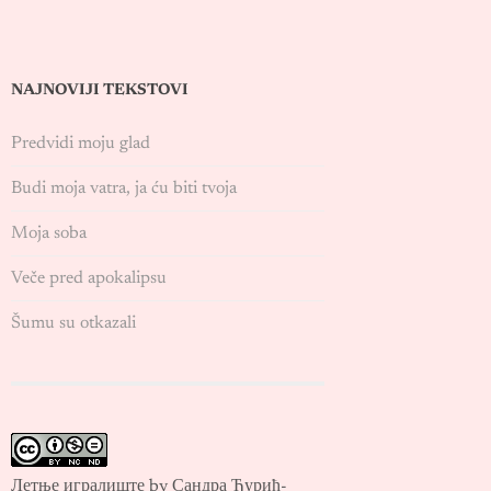
NAJNOVIJI TEKSTOVI
Predvidi moju glad
Budi moja vatra, ja ću biti tvoja
Moja soba
Veče pred apokalipsu
Šumu su otkazali
Летње игралиште by Сандра Ђурић-