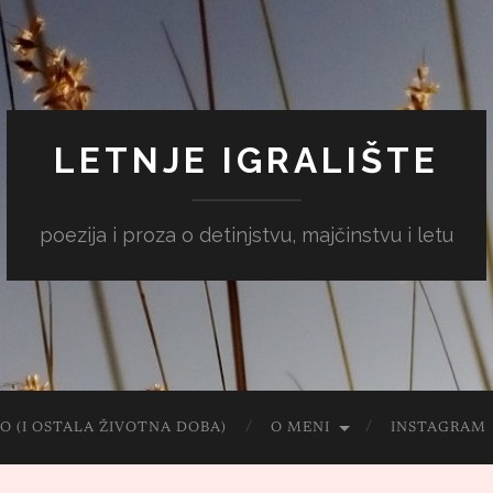
LETNJE IGRALIŠTE
poezija i proza o detinjstvu, majčinstvu i letu
O (I OSTALA ŽIVOTNA DOBA)
O MENI
INSTAGRAM