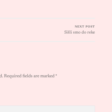
NEXT POST
Sišli smo do reke
d.
Required fields are marked
*