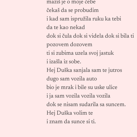
maziš je o moje ćebe
čekaš da se probudim
i kad sam ispružila ruku ka tebi
da te kao nekad
dok si čula dok si videla dok si bila ti
pozovem dozovem
ti si zubima uzela svoj jastuk
i izašla iz sobe.
Hej Duška sanjala sam te jutros
dugo sam vozila auto
bio je mrak i bile su uske ulice
i ja sam vozila vozila vozila
dok se nisam sudarila sa suncem.
Hej Duška volim te
i znam da sunce si ti.