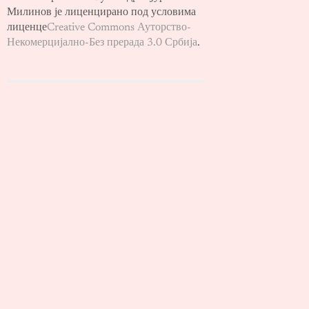
Милинов је лиценцирано под условима
лиценце
Creative Commons Ауторство-
Некомерцијално-Без прерада 3.0 Србија
.