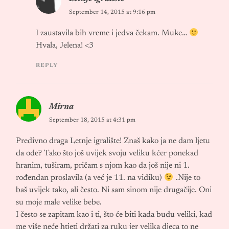
September 14, 2015 at 9:16 pm
I zaustavila bih vreme i jedva čekam. Muke…
Hvala, Jelena! <3
REPLY
Mirna
September 18, 2015 at 4:31 pm
Predivno draga Letnje igralište! Znaš kako ja ne dam ljetu
da ode? Tako što još uvijek svoju veliku kćer ponekad
hranim, tuširam, pričam s njom kao da još nije ni 1.
rođendan proslavila (a već je 11. na vidiku)
.Nije to
baš uvijek tako, ali često. Ni sam sinom nije drugačije. Oni
su moje male velike bebe.
I često se zapitam kao i ti, što će biti kada budu veliki, kad
me više neće htjeti držati za ruku jer velika djeca to ne