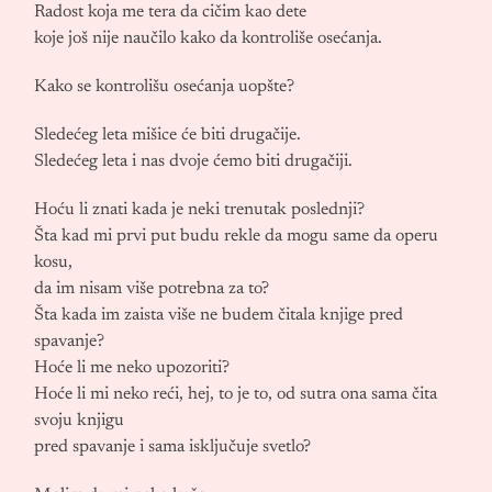
Radost koja me tera da cičim kao dete
koje još nije naučilo kako da kontroliše osećanja.
Kako se kontrolišu osećanja uopšte?
Sledećeg leta mišice će biti drugačije.
Sledećeg leta i nas dvoje ćemo biti drugačiji.
Hoću li znati kada je neki trenutak poslednji?
Šta kad mi prvi put budu rekle da mogu same da operu
kosu,
da im nisam više potrebna za to?
Šta kada im zaista više ne budem čitala knjige pred
spavanje?
Hoće li me neko upozoriti?
Hoće li mi neko reći, hej, to je to, od sutra ona sama čita
svoju knjigu
pred spavanje i sama isključuje svetlo?