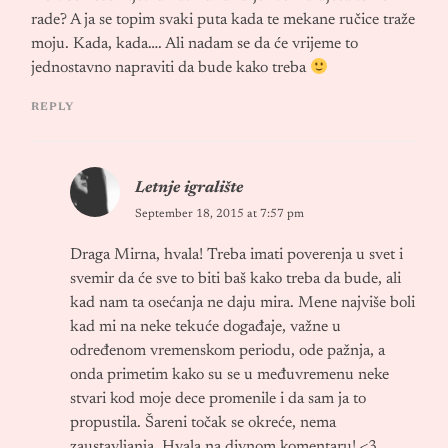
rade? A ja se topim svaki puta kada te mekane ručice traže
moju. Kada, kada…. Ali nadam se da će vrijeme to
jednostavno napraviti da bude kako treba
REPLY
Letnje igralište
September 18, 2015 at 7:57 pm
Draga Mirna, hvala! Treba imati poverenja u svet i
svemir da će sve to biti baš kako treba da bude, ali
kad nam ta osećanja ne daju mira. Mene najviše boli
kad mi na neke tekuće događaje, važne u
određenom vremenskom periodu, ode pažnja, a
onda primetim kako su se u međuvremenu neke
stvari kod moje dece promenile i da sam ja to
propustila. Šareni točak se okreće, nema
zaustavljanja. Hvala na divnom komentaru! <3