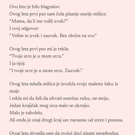
Ovo leto je bilo blagoslov.
Ovog leta prvi put sam čula pitanje starije mišice:
“Mama, da li me voliš uvek?”
I svoj odgovor:
“Volim te uvek i zauvek. Bez obzira na sve.”
Ovog leta prvi put mi je rekla:
“Tvoje srce je u mom srcu.”
I ja njoj:
“I tvoje srce je u mom srcu. Zauvek.”
Ovog leta mlađa mišica je izvukla svoju malenu šaku iz
moje
i rekla mi da želi da uhvati sestrinu ruku, ne moju.
Jedan krajičak mog srca malo se okrnjio.
Malo je zabolelo.
Ali onda je onaj drugi kraj sav narastao od sreće i ponosa.
Ovog leta shvatila sam da svojoj deci nisam neophodna