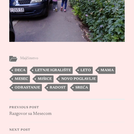
Majčinstvo
DECA
LETNJE IGRALIŠTE
LETO
MAMA
MESEC
MIŠICE
NOVO POGLAVLJE
ODRASTANJE
RADOST
SREĆA
PREVIOUS POST
Razgovor sa Mesecom
NEXT POST