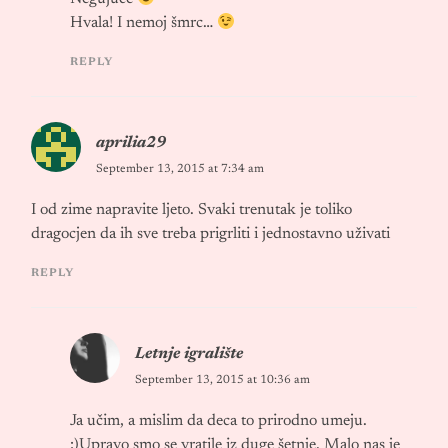
Hvala! I nemoj šmrc…
REPLY
aprilia29
September 13, 2015 at 7:34 am
I od zime napravite ljeto. Svaki trenutak je toliko
dragocjen da ih sve treba prigrliti i jednostavno uživati
REPLY
Letnje igralište
September 13, 2015 at 10:36 am
Ja učim, a mislim da deca to prirodno umeju.
:)Upravo smo se vratile iz duge šetnje. Malo nas je