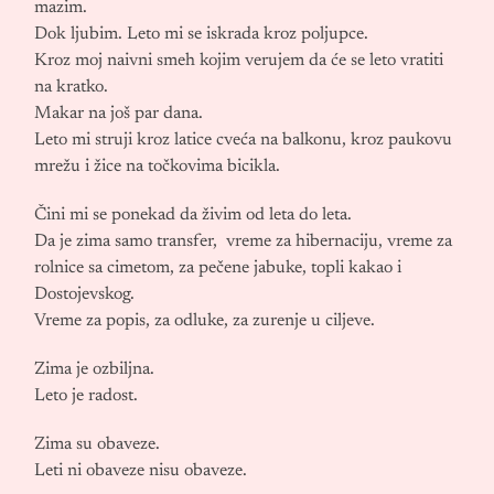
mazim.
Dok ljubim. Leto mi se iskrada kroz poljupce.
Kroz moj naivni smeh kojim verujem da će se leto vratiti
na kratko.
Makar na još par dana.
Leto mi struji kroz latice cveća na balkonu, kroz paukovu
mrežu i žice na točkovima bicikla.
Čini mi se ponekad da živim od leta do leta.
Da je zima samo transfer, vreme za hibernaciju, vreme za
rolnice sa cimetom, za pečene jabuke, topli kakao i
Dostojevskog.
Vreme za popis, za odluke, za zurenje u ciljeve.
Zima je ozbiljna.
Leto je radost.
Zima su obaveze.
Leti ni obaveze nisu obaveze.