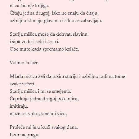
ni za čitanje knjiga.
Čitaju jedna drugoj, iako ne znaju da čitaju,
ozbiljno klimaju glavama i silno se zabavljaju.
Starija mišica može da dohvati slavinu
i sipa vodu i sebi i sestri.
Obe mute kada spremamo kolače.
Volimo kolače.
Mlađa mišica želi da tušira stariju i ozbiljno radi na tome
svake večeri.
Starija mišica i mi se smejemo.
Čeprkaju jedna drugoj po tanjiru,
imitiraju,
maze se, vuku, smeju i viču.
Proleće mi je u kući svakog dana.
Leto na pragu.