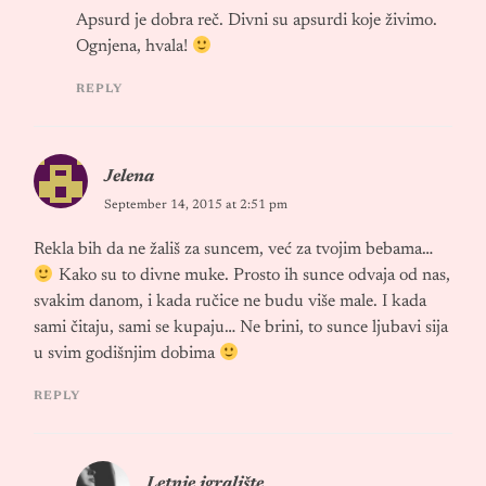
Apsurd je dobra reč. Divni su apsurdi koje živimo.
Ognjena, hvala!
REPLY
Jelena
September 14, 2015 at 2:51 pm
Rekla bih da ne žališ za suncem, već za tvojim bebama…
Kako su to divne muke. Prosto ih sunce odvaja od nas,
svakim danom, i kada ručice ne budu više male. I kada
sami čitaju, sami se kupaju… Ne brini, to sunce ljubavi sija
u svim godišnjim dobima
REPLY
Letnje igralište