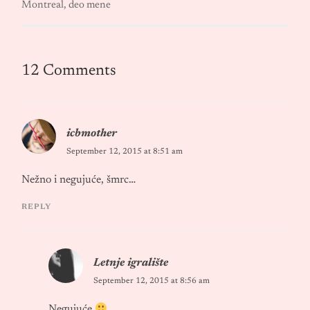
Montreal, deo mene
12 Comments
icbmother
September 12, 2015 at 8:51 am
Nežno i negujuće, šmrc…
REPLY
Letnje igralište
September 12, 2015 at 8:56 am
Negujuće