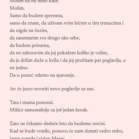
Molim da mi neko kaže.
Molim.
Samo da budem spremna,
samo da znam, da uživam svim bićem u tim trenucima i
da nigde ne žurim,
da zanemarim sve drugo oko sebe,
da budem prisutna,
da ne zaboravim da joj pokažem koliko je volim,
da je držim duže u krilu i da joj pročitam pet poglavlja, a
ne jedno.
Da u ponoć odemo na spavanje.
Jer će jutro otvoriti novo poglavlje za nas.
Tata i mama ponosni.
Mišice samostalnije za još jedan korak.
Zato ne čekamo sledeće leto da budemo srećni.
Kad se bude vratilo, ponovo će nam doneti vedro nebo,
jasne zvezde i sjajan Mesec.