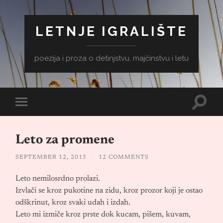
LETNJE IGRALIŠTE
poezija i proza o detinjstvu, majčinstvu i letu
Toggle
Toggle
search
mobile
field
menu
Leto za promene
SEPTEMBER 12, 2015
/
12 COMMENTS
Leto nemilosrdno prolazi.
Izvlači se kroz pukotine na zidu, kroz prozor koji je ostao
odškrinut, kroz svaki udah i izdah.
Leto mi izmiče kroz prste dok kucam, pišem, kuvam,